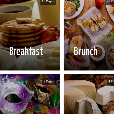
19 Рецепт
28 Ре
Breakfast
Brunch
2 Рецепт
4 Ре