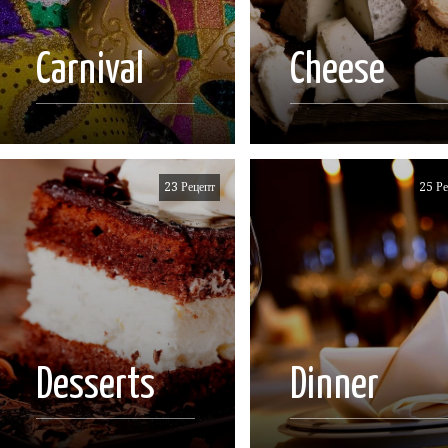
Carnival
Cheese
23 Рецепт
25 Ре
Desserts
Dinner