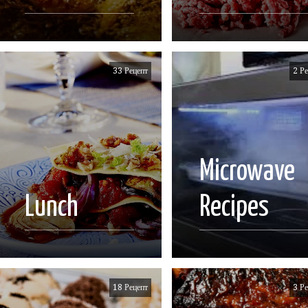
33 Рецепт
2 Ре
Microwave
Lunch
Recipes
18 Рецепт
3 Ре