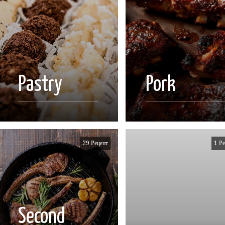
Pastry
Pork
29 Рецепт
1 Ре
Second