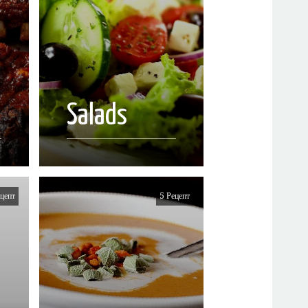
Salads
цепт
5 Рецепт