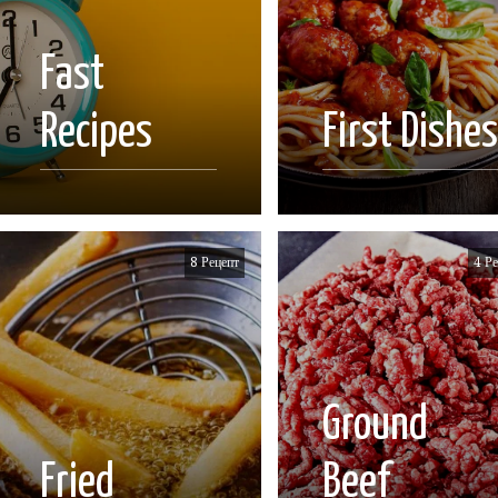
Fast
Recipes
First Dishe
8 Рецепт
4 Ре
Ground
Fried
Beef