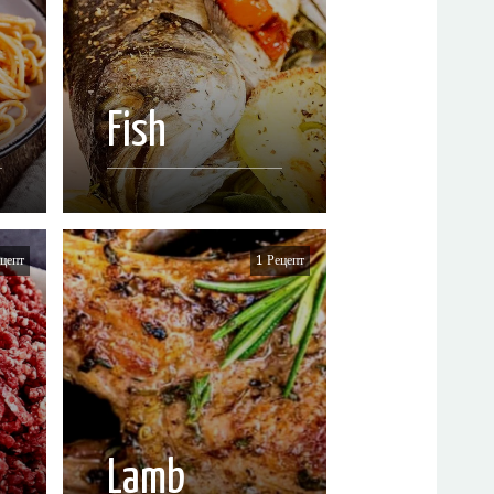
s
Fish
цепт
1 Рецепт
Lamb