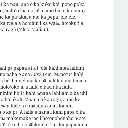
. I ka pau ʻana o ka kuke kai, pono poka
 (maloʻo loa no kēia ʻano lau o ka umu).
e ka paʻakai a me ka pepa ʻeleʻele,
 ka wela a hoʻohui i ka waiū, hoʻokuʻi a
a ragù (ʻōleʻa ʻaalian).
ahi pā papaa ai a i ʻole kahi mea laikini
no paha e ana 30x20 cm. Mānoʻu i kahi
ka béchamel ma ka pā palekai ma luna o
holoʻokoʻa, a laila e kau i ka faila
ninini hoʻi i kahi ʻāpana lahilahi o ka uhi
a hoʻokahi ʻāpana o ka ragù, a me ke
san Kūleʻa e mālama ana i ka uhi
 o ka pā. A laila e hana i kahi papa o ka
(inā makemake ʻoe i hoʻonohonoho ʻē aʻe
o ʻē aʻe e hoʻohālikelike ʻia i ka papa mua