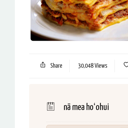
Share
30,048 Views
nā mea hoʻohui