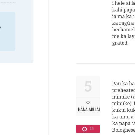
i hele ai 
kahi papa
ia ma ka ʻ
ka ragù a 
e
bechamel 
me ka lay
grated.
5
Pau ka han
preheated 
minuke (a 
minuke): 
HANA AKU AI
kukui kuk
ka umu a h
ka papa ʻa
25
Bolognese