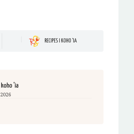
RECIPES I KOHO 'IA
 koho 'ia
, 2026