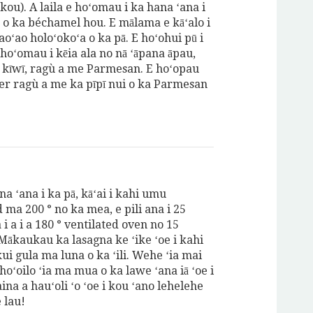
lākou). A laila e hoʻomau i ka hana ʻana i
 o ka béchamel hou. E mālama e kāʻalo i
aoʻao holoʻokoʻa o ka pā. E hoʻohui pū i
hoʻomau i kēia ala no nā ʻāpana āpau,
kīwī, ragù a me Parmesan. E hoʻopau
er ragù a me ka pīpī nui o ka Parmesan
a ʻana i ka pā, kāʻai i kahi umu
ma 200 ° no ka mea, e pili ana i 25
i a i a 180 ° ventilated oven no 15
Mākaukau ka lasagna ke ʻike ʻoe i kahi
ui gula ma luna o ka ʻili. Wehe ʻia mai
oʻoilo ʻia ma mua o ka lawe ʻana iā ʻoe i
ina a hauʻoli ʻo ʻoe i kou ʻano lehelehe
 lau!