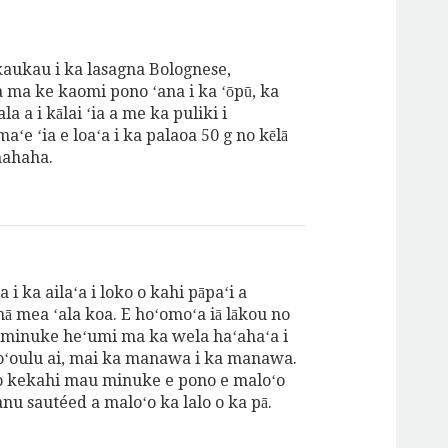
aukau i ka lasagna Bolognese,
ma ke kaomi pono ʻana i ka ʻōpū, ka
la a i kālai ʻia a me ka puliki i
ʻe ʻia e loaʻa i ka palaoa 50 g no kēlā
mahaha.
 i ka ailaʻa i loko o kahi pāpaʻi a
nā mea ʻala koa. E hoʻomoʻa iā lākou no
minuke heʻumi ma ka wela haʻahaʻa i
oʻoulu ai, mai ka manawa i ka manawa.
 kekahi mau minuke e pono e maloʻo
nu sautéed a maloʻo ka lalo o ka pā.