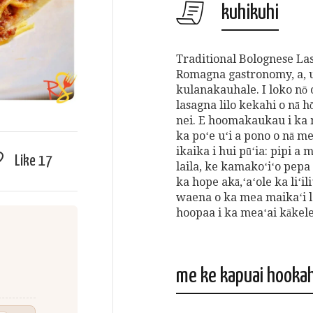
kuhikuhi
Traditional Bolognese La
Romagna gastronomy, a, u
kulanakauhale. I loko nō 
lasagna lilo kekahi o nā hō
nei. E hoomakaukau i ka 
ka poʻe uʻi a pono o nā m
ikaika i hui pūʻia: pipi a
Like
17
laila, ke kamakoʻiʻo pepa
ka hope akā,ʻaʻole ka liʻil
waena o ka mea maikaʻi l
hoopaa i ka meaʻai kākele
me ke kapuai hookah