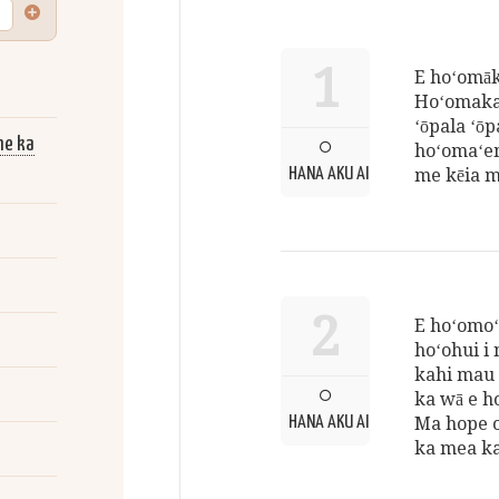
1
E hoʻomāk
Hoʻomaka 
ʻōpala ʻōpa
me ka
hoʻomaʻema
HANA AKU AI
me kēia 
2
E hoʻomoʻa
hoʻohui i 
kahi mau 
ka wā e h
HANA AKU AI
Ma hope o
ka mea ka