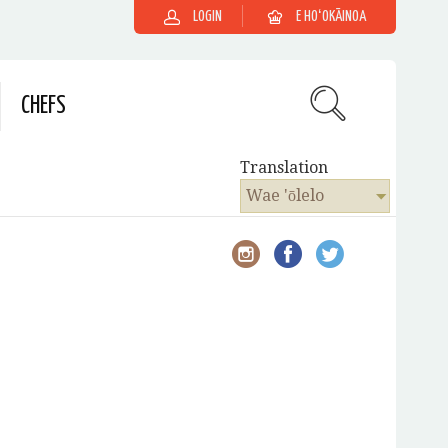
LOGIN
E HOʻOKĀINOA
CHEFS
Translation
Wae 'ōlelo