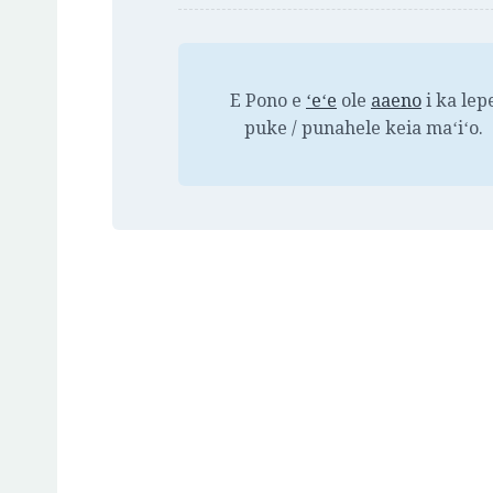
E Pono e
ʻeʻe
ole
aaeno
i ka lep
puke / punahele keia maʻiʻo.