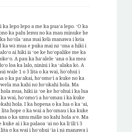
i ka lepo lepo a me ka puaʻa lepo. ʻO ka
 pono ka palu lemu no ka mau minuke he
 ka hoʻōla ʻana mai kēlā manawa i kēia
 ka wā mua e puka mai nā ʻona a hiki i
loʻo ai hiki iā ʻoe ke hoʻopalike me ka
okeʻo. A pau ka haʻalele ʻana o ka mea
oʻo loa ka lalo, ninini i ka ʻalaka kō. A
hui wale 1 o 3 lita o ka wai, hoʻohui i
na o ka paʻakai, hoʻomoʻi a kuke no ka
 wela ma kahi no hoʻokahi hola. Ma
hola mua, hiki iā ʻoe ke hoʻohui i ka lua
o ka wai, hoʻomoʻi a hoʻomau i ka kuke
kahi hola. I ka hopena o ka lua o ka ʻai,
a lita hope o ka wai a hoʻomau i ka kuke
una o ka umu mālie no kahi hola aʻe. Ma
 kuke ai i ka palaoa ʻai no ka liʻiliʻi 3
lita o ka wai i hoʻohui ʻia i nā manawa i