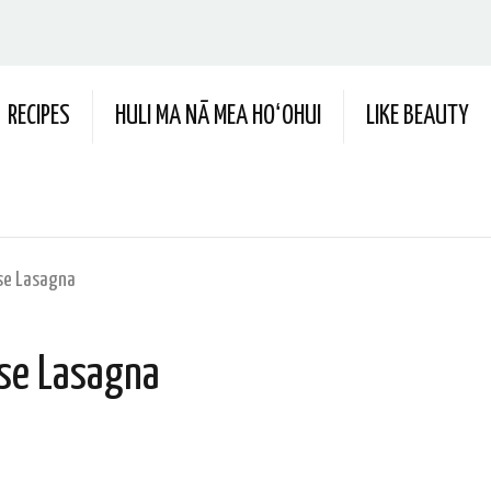
RECIPES
HULI MA NĀ MEA HOʻOHUI
LIKE BEAUTY
ese Lasagna
ese Lasagna