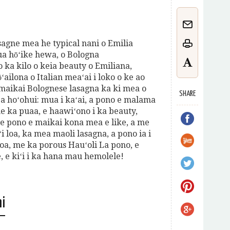
sagne mea he typical nani o Emilia
a hōʻike hewa, o Bologna
o ka kilo o keia beauty o Emiliana,
ʻailona o Italian meaʻai i loko o ke ao
maikai Bolognese lasagna ka ki mea o
SHARE
ea hoʻohui: mua i kaʻai, a pono e malama
 me ka puaa, e haawiʻono i ka beauty,
 e pono e maikai kona mea e like, a me
iʻi loa, ka mea maoli lasagna, a pono ia i
oa, me ka porous Hauʻoli La pono, e
, e kiʻi i ka hana mau hemolele!
i