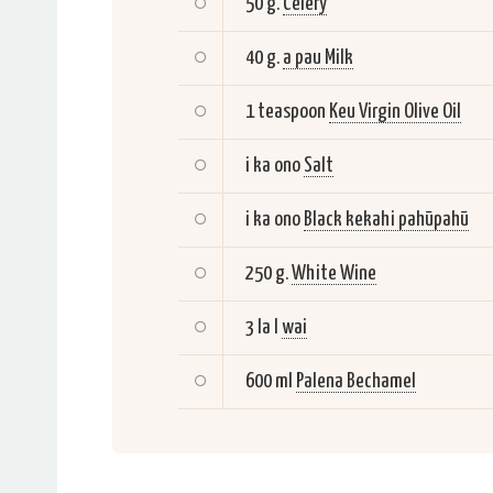
50 g.
Celery
40 g.
a pau Milk
1 teaspoon
Keu Virgin Olive Oil
i ka ono
Salt
i ka ono
Black kekahi pahūpahū
250 g.
White Wine
3 la l
wai
600 ml
Palena Bechamel