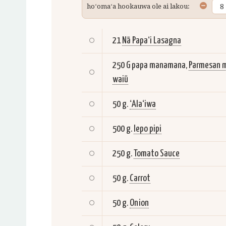
hoʻomaʻa hookauwa ole ai lakou:
21
Nā Papaʻi Lasagna
250 G papa manamana,
Parmesan 
waiū
50 g.
ʻAlaʻiwa
500 g.
lepo pipi
250 g.
Tomato Sauce
50 g.
Carrot
50 g.
Onion