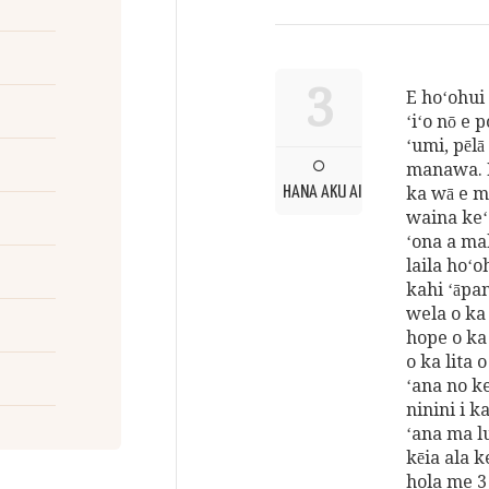
3
E hoʻohui 
ʻiʻo nō e
ʻumi, pēlā
manawa. I
HANA AKU AI
ka wā e ma
waina keʻ
ʻona a mal
laila hoʻo
kahi ʻāpa
wela o ka
hope o ka 
o ka lita 
ʻana no ke
ninini i k
ʻana ma l
kēia ala ke
hola me 3 