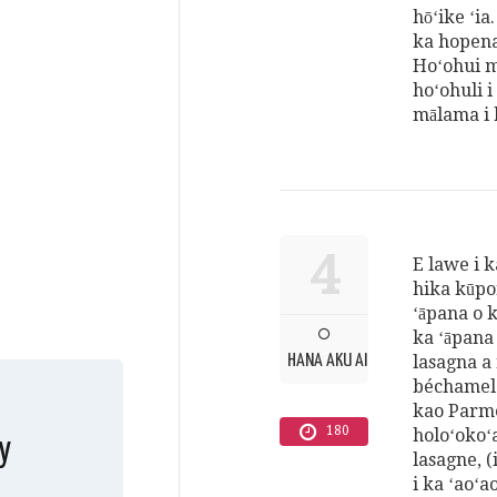
hōʻike ʻia
ka hopena
Hoʻohui m
hoʻohuli i
mālama i k
4
E lawe i k
hika kūpo
ʻāpana o 
ka ʻāpana 
HANA AKU AI
lasagna a 
béchamel 
kao Parme
180
holoʻokoʻa
y
lasagne, 
i ka ʻaoʻa