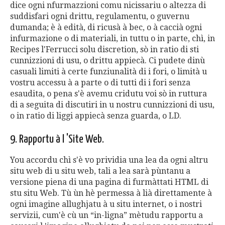
dice ogni nfurmazzioni comu nicissariu o altezza di
suddisfari ogni drittu, regulamentu, o guvernu
dumanda; è à edità, di ricusà à bec, o à caccià ogni
infurmazione o di materiali, in tuttu o in parte, chì, in
Recipes l'Ferrucci solu discretion, sò in ratio di sti
cunnizzioni di usu, o drittu appiecà. Ci pudete dinù
casuali limiti à certe funziunalità di i fori, o limità u
vostru accessu à a parte o di tutti di i fori senza
esaudita, o pena s'è avemu cridutu voi sò in ruttura
di a seguita di discutiri in u nostru cunnizzioni di usu,
o in ratio di liggi appiecà senza guarda, o LD.
9. Rapportu à l 'Site Web.
You accordu chì s'è vo prividia una lea da ogni altru
situ web di u situ web, tali a lea sarà pùntanu a
versione piena di una pagina di furmàttati HTML di
stu situ Web. Tù ùn hè permessa à lià direttamente à
ogni imagine allughjatu à u situ internet, o i nostri
servizii, cum'è cù un “in-ligna” mètudu rapportu a