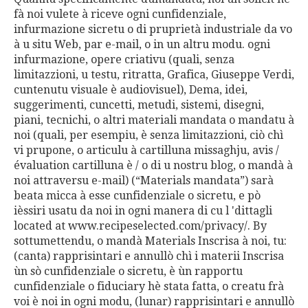
fà noi vulete à riceve ogni cunfidenziale,
infurmazione sicretu o di pruprietà industriale da vo
à u situ Web, par e-mail, o in un altru modu. ogni
infurmazione, opere criativu (quali, senza
limitazzioni, u testu, ritratta, Grafica, Giuseppe Verdi,
cuntenutu visuale è audiovisuel), Dema, idei,
suggerimenti, cuncetti, metudi, sistemi, disegni,
piani, tecnichi, o altri materiali mandata o mandatu à
noi (quali, per esempiu, è senza limitazzioni, ciò chì
vi prupone, o articulu à cartilluna missaghju, avis /
évaluation cartilluna è / o di u nostru blog, o mandà à
noi attraversu e-mail) (“Materials mandata”) sarà
beata micca à esse cunfidenziale o sicretu, e pò
ièssiri usatu da noi in ogni manera di cu l 'dittagli
located at www.recipeselected.com/privacy/. By
sottumettendu, o mandà Materials Inscrisa à noi, tu:
(canta) rapprisintari e annullò chì i materii Inscrisa
ùn sò cunfidenziale o sicretu, è ùn rapportu
cunfidenziale o fiduciary hè stata fatta, o creatu frà
voi è noi in ogni modu, (lunar) rapprisintari e annullò