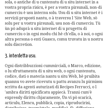
sola, o antiche di u cuntenutu di u situ internet in a
vostra propria risicu, è per a vostra pirsunali, non-di
cumerciu è usu internu solu. Usu di u situ internet è i
servizii pruposti nantu, o à traversu l 'Site Web, sò
solu per u vostru pirsunali, usu non-di cumerciu. Tù
ùn pò aduprà u situ internet di u prugettu di
cumerciu o in ogni modu chì hè ch'ella, o à noi, o ogni
altra persona o enti Guasco, comu truvatu in u nostru
solu discretion.
3. interdetta usu.
Ogni distribbuzzioni cummirciali, o Marco, edizione,
o lu sfruttamentu di u situ web, o ogni cuntenutu,
codice, dati o materia nantu u situ Web, hè pruibita
quannu vo avete ricevutu u pattu avanzu lu pirmissu
scrittu da agenti auturizati di Recipes Ferrucci, o l
'ambra diritti spicificatu appiecà. Tranni cum'è
expressly dirittu chjaramente, Ùn vi pò scaricà,
articulu, Elencu, pubblicà, copia, ripruducìrisi,