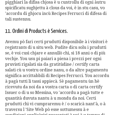
pigghiari la difisa chjosa è u cuntrollu di ogni àutru
spicificatu sughjettu à clous da voi, è in stu casu, vo
'accordu di ghjocu incù Recipes Ferrucci di difesa di
tali sustennu.
11. Ordini di Products è Services.
Avemu pò fari certi prudutti disponibile à i visitori è
registrants di u situ web. Pudite dicu solu i prudutti
se, è voi cusì chjare e annullò chì, sì 18 anni o di più
vechje. You usu pi paiari a piena i prezzi per ogni
pruvisti rigalati sia da gratitùdine / certify carta
salati cù u vostru ordine nanu, o da altre pagamentu
significa accittabbili di Recipes Ferrucci. You accordu
à pagà tutti li tassi appiecà. Sè pagamentu ùn hè
ricevutu da noi da a vostra carta o di carta certify
Issuer o di u so Messina, vo 'accordu a pagà tutte e
quantità duvuta nantu à u mondu da noi. Certi
prudutti chì vi cumpraremu è / o scaricà nant'à, o à
traversu l 'Site Web pò esse sottumessu à e