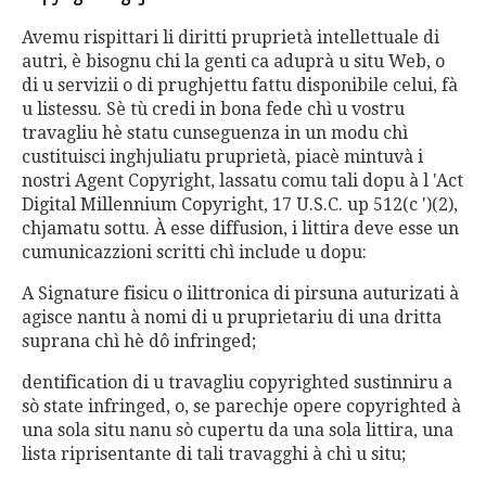
Avemu rispittari li diritti pruprietà intellettuale di
autri, è bisognu chi la genti ca aduprà u situ Web, o
di u servizii o di prughjettu fattu disponibile celui, fà
u listessu. Sè tù credi in bona fede chì u vostru
travagliu hè statu cunseguenza in un modu chì
custituisci inghjuliatu pruprietà, piacè mintuvà i
nostri Agent Copyright, lassatu comu tali dopu à l 'Act
Digital Millennium Copyright, 17 U.S.C. up 512(c ')(2),
chjamatu sottu. À esse diffusion, i littira deve esse un
cumunicazzioni scritti chì include u dopu:
A Signature fisicu o ilittronica di pirsuna auturizati à
agisce nantu à nomi di u pruprietariu di una dritta
suprana chì hè dô infringed;
dentification di u travagliu copyrighted sustinniru a
sò state infringed, o, se parechje opere copyrighted à
una sola situ nanu sò cupertu da una sola littira, una
lista riprisentante di tali travagghi à chì u situ;