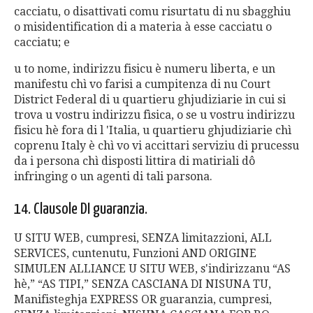
cacciatu, o disattivati ​​comu risurtatu di nu sbagghiu
o misidentification di a materia à esse cacciatu o
cacciatu; e
u to nome, indirizzu fisicu è numeru liberta, e un
manifestu chì vo farisi a cumpitenza di nu Court
District Federal di u quartieru ghjudiziarie in cui si
trova u vostru indirizzu fìsica, o se u vostru indirizzu
fisicu hè fora di l 'Italia, u quartieru ghjudiziarie chì
coprenu Italy è chì vo vi accittari serviziu di prucessu
da i persona chì disposti littira di matiriali dô
infringing o un agenti di tali parsona.
14. Clausole DI guaranzia.
U SITU WEB, cumpresi, SENZA limitazzioni, ALL
SERVICES, cuntenutu, Funzioni AND ORIGINE
SIMULEN ALLIANCE U SITU WEB, s'indirizzanu “AS
hè,” “AS TIPI,” SENZA CASCIANA DI NISUNA TU,
Manifisteghja EXPRESS OR guaranzia, cumpresi,