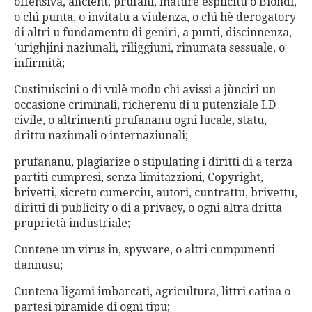
offensiva, ancient, prufani, mature esplicitu o Biondi,
o chì punta, o invitatu a viulenza, o chì hè derogatory
di altri u fundamentu di geniri, a punti, discinnenza,
'urighjini naziunali, riliggiuni, rinumata sessuale, o
infirmità;
Custituiscini o di vulè modu chi avissi a jùnciri un
occasione criminali, richerenu di u putenziale LD
civile, o altrimenti prufananu ogni lucale, statu,
drittu naziunali o internaziunali;
prufananu, plagiarize o stipulating i diritti di a terza
partiti cumpresi, senza limitazzioni, Copyright,
brivetti, sicretu cumerciu, autori, cuntrattu, brivettu,
diritti di publicity o di a privacy, o ogni altra dritta
pruprietà industriale;
Cuntene un virus in, spyware, o altri cumpunenti
dannusu;
Cuntena ligami imbarcati, agricultura, littri catina o
partesi piramide di ogni tipu;