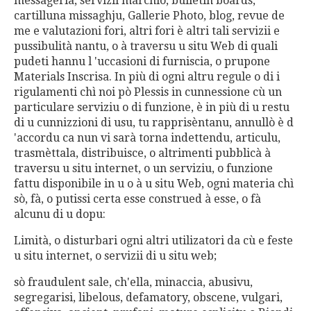
messageria, servizii marchio, bulletin boards,
cartilluna missaghju, Gallerie Photo, blog, revue de
me e valutazioni fori, altri fori è altri tali servizii e
pussibulità nantu, o à traversu u situ Web di quali
pudeti hannu l 'uccasioni di furniscia, o prupone
Materials Inscrisa. In più di ogni altru regule o di i
rigulamenti chì noi pò Plessis in cunnessione cù un
particulare serviziu o di funzione, è in più di u restu
di u cunnizzioni di usu, tu rapprisèntanu, annullò è d
'accordu ca nun vi sarà torna indettendu, articulu,
trasmèttala, distribuisce, o altrimenti pubblicà à
traversu u situ internet, o un serviziu, o funzione
fattu disponibile in u o à u situ Web, ogni materia chì
sò, fà, o putissi certa esse construed à esse, o fà
alcunu di u dopu:
Limità, o disturbari ogni altri utilizatori da cù e feste
u situ internet, o servizii di u situ web;
sò fraudulent sale, ch'ella, minaccia, abusivu,
segregarisi, libelous, defamatory, obscene, vulgari,