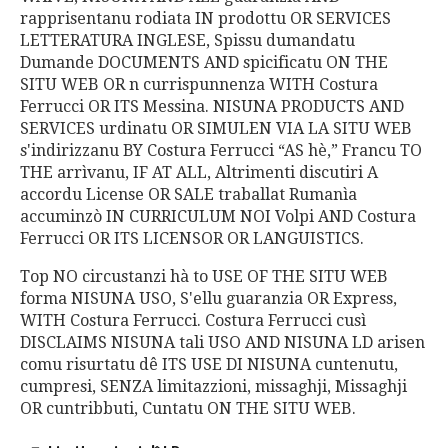
rapprisentanu rodiata IN prodottu OR SERVICES
LETTERATURA INGLESE, Spissu dumandatu
Dumande DOCUMENTS AND spicificatu ON THE
SITU WEB OR n currispunnenza WITH Costura
Ferrucci OR ITS Messina. NISUNA PRODUCTS AND
SERVICES urdinatu OR SIMULEN VIA LA SITU WEB
s'indirizzanu BY Costura Ferrucci “AS hè,” Francu TO
THE arrìvanu, IF AT ALL, Altrimenti discutiri A
accordu License OR SALE traballat Rumanìa
accuminzò IN CURRICULUM NOI Volpi AND Costura
Ferrucci OR ITS LICENSOR OR LANGUISTICS.
Top NO circustanzi hà to USE OF THE SITU WEB
forma NISUNA USO, S'ellu guaranzia OR Express,
WITH Costura Ferrucci. Costura Ferrucci cusì
DISCLAIMS NISUNA tali USO AND NISUNA LD arisen
comu risurtatu dê ITS USE DI NISUNA cuntenutu,
cumpresi, SENZA limitazzioni, missaghji, Missaghji
OR cuntribbuti, Cuntatu ON THE SITU WEB.