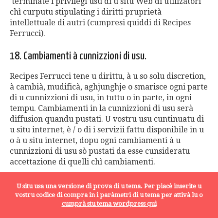
'terminate i privilegi usu di u situ Web di utilizatori
chì curputu stipulating i diritti pruprietà
intellettuale di autri (cumpresi quiddi di Recipes
Ferrucci).
18. Cambiamenti à cunnizzioni di usu.
Recipes Ferrucci tene u dirittu, à u so solu discretion,
à cambià, mudificà, aghjunghje o smarisce ogni parte
di u cunnizzioni di usu, in tuttu o in parte, in ogni
tempu. Cambiamenti in la cunnizzioni di usu serà
diffusion quandu pustati. U vostru usu cuntinuatu di
u situ internet, è / o di i servizii fattu disponibile in u
o à u situ internet, dopu ogni cambiamenti à u
cunnizzioni di usu sò pustati da esse cunsideratu
accettazione di quelli chì cambiamenti.
19. Divers.
U situ usa una versione di prova di u tema. Per piacè inserite u
vostru codice di compra in i paràmetri di u tema per attivà lu o
U cunnizzioni di usu, è i rapporti trà voi è noi, sarà
cumprà stu tema wordpress quì
guvirnata da i leghji di l 'Italia, senza riguardu à u