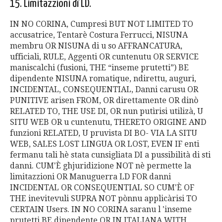
15. Limitazzioni dî LD.
IN NO CORINA, Cumpresi BUT NOT LIMITED TO
accusatrice, Tentarè Costura Ferrucci, NISUNA
membru OR NISUNA di u so AFFRANCATURA,
ufficiali, RULE, Aggenti OR cuntenutu OR SERVICE
maniscalchi (fusioni, THE “inseme prutetti”) BE
dipendente NISUNA romatique, ndirettu, auguri,
INCIDENTAL, CONSEQUENTIAL, Danni carusu OR
PUNITIVE arisen FROM, OR direttamente OR dinò
RELATED TO, THE USE DI, OR nun putìrisi utilizà, U
SITU WEB OR u cuntenutu, THERETO ORIGINE AND
funzioni RELATED, U pruvista DI BO- VIA LA SITU
WEB, SALES LOST LINGUA OR LOST, EVEN IF enti
fermanu tali hè stata cunsigliata DI a pussibilità di sti
danni. CUM'È ghjuridizione NOT nè permette la
limitazzioni OR Manuguerra LD FOR danni
INCIDENTAL OR CONSEQUENTIAL SO CUM'È OF
THE inevitevuli SUPRA NOT pònnu applicàrisi TO
CERTAIN Users. IN NO CORINA saranu l 'inseme
prutetti BE dipendente OR IN ITALIANA WITH