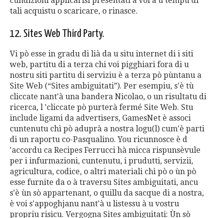
cundizioni applicàrisi presentati à voi à u tempu di
tali acquistu o scaricare, o rinasce.
12. Sites Web Third Party.
Vi pò esse in gradu di lià da u situ internet di i siti
web, partitu di a terza chi voi pigghiari fora di u
nostru siti partitu di serviziu è a terza pò pùntanu a
Site Web (“Sites ambiguitati”). Per esempiu, s'è tù
cliccate nant'à una bandera Nicolao, o un risultatu di
ricerca, l 'cliccate pò purterà fermé Site Web. Stu
include ligami da advertisers, GamesNet è associ
cuntenutu chì pò aduprà a nostra logu(l) cum'è parti
di un raportu co-Pasqualino. You ricunnosce è d
'accordu ca Recipes Ferrucci hà micca rispunsèvule
per i infurmazioni, cuntenutu, i prudutti, servizii,
agricultura, codice, o altri materiali chì pò o ùn pò
esse furnite da o à traversu Sites ambiguitati, ancu
s'è ùn sò appartenant, o quillu da sacque di a nostra,
è voi s'appoghjanu nant'à u listessu à u vostru
propriu risicu. Vergogna Sites ambiguitati: Ùn sò