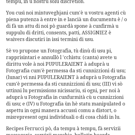
tempu, in u nostru solu discretion.
You cusì noi mintuveghjani cum'è u vostru agenti cù
piena putenza à entre in e lancià un ducumentu è / o
di fà un attu di noi pò guardà spone à cunfirmà u
suppulu di dritti, consents, patti, ASSIGNIEZ è
waivers discutiri in issi termini di usu.
Sè vo prupone un Fotografia, tù dinù di usu pi,
rapprisintari e annullò l 'cchìstu: (canta) avete u
dirittu vole à noi PUPULERAIENT à aduprà u
Fotografia cum'è permessa da sti cunnizzioni di usu;
(lunar) vi nni PUPULERAIENT à aduprà u Fotografia
cum'è permessa da sti cunnizzioni di usu; (III) vi sò
uttinni lu permissions nicissariu, si ogni, per noi à
aduprà u Fotografia in cunfurmità cù u cunnizzioni
di usu; e (IV) u Fotografia ùn hè statu manipulated o
aspettu in ogni manera accussì comu a distort, o
misrepresent ogni individuali o di cosa chidi in lu.
Recipes Ferrucci pò, da tempu à tempu, fà servizii