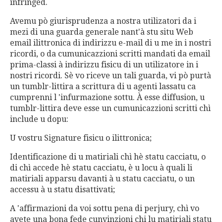
infringed.
Avemu pò giurisprudenza a nostra utilizatori da i
mezi di una guarda generale nant'à stu situ Web
email ilittronica di indirizzu e-mail di u me in i nostri
ricordi, o da cumunicazzioni scritti mandati da email
prima-classi à indirizzu fisicu di un utilizatore in i
nostri ricordi. Sè vo riceve un tali guarda, vi pò purtà
un tumblr-littira a scrittura di u agenti lassatu ca
cumprenni l 'infurmazione sottu. À esse diffusion, u
tumblr-littira deve esse un cumunicazzioni scritti chì
include u dopu:
U vostru Signature fisicu o ilittronica;
Identificazione di u matiriali chì hè statu cacciatu, o
di chì accede hè statu cacciatu, è u locu à quali li
matiriali apparsu davanti à u statu cacciatu, o un
accessu à u statu disattivati;
A 'affirmazioni da voi sottu pena di perjury, chì vo
avete una bona fede cunvinzioni chi lu matiriali statu