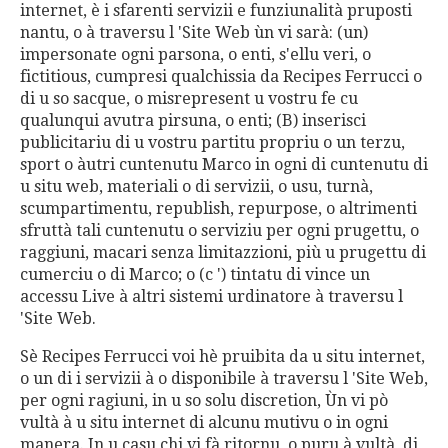
internet, è i sfarenti servizii e funziunalità pruposti
nantu, o à traversu l 'Site Web ùn vi sarà: (un)
impersonate ogni parsona, o enti, s'ellu veri, o
fictitious, cumpresi qualchissia da Recipes Ferrucci o
di u so sacque, o misrepresent u vostru fe cu
qualunqui avutra pirsuna, o enti; (B) inserisci
publicitariu di u vostru partitu propriu o un terzu,
sport o àutri cuntenutu Marco in ogni di cuntenutu di
u situ web, materiali o di servizii, o usu, turnà,
scumpartimentu, republish, repurpose, o altrimenti
sfruttà tali cuntenutu o serviziu per ogni prugettu, o
raggiuni, macari senza limitazzioni, più u prugettu di
cumerciu o di Marco; o (c ') tintatu di vince un
accessu Live à altri sistemi urdinatore à traversu l
'Site Web.
Sè Recipes Ferrucci voi hè pruibita da u situ internet,
o un di i servizii à o disponibile à traversu l 'Site Web,
per ogni ragiuni, in u so solu discretion, Ùn vi pò
vultà à u situ internet di alcunu mutivu o in ogni
manera. In u casu chi vi fà ritornu, o puru à vultà, di