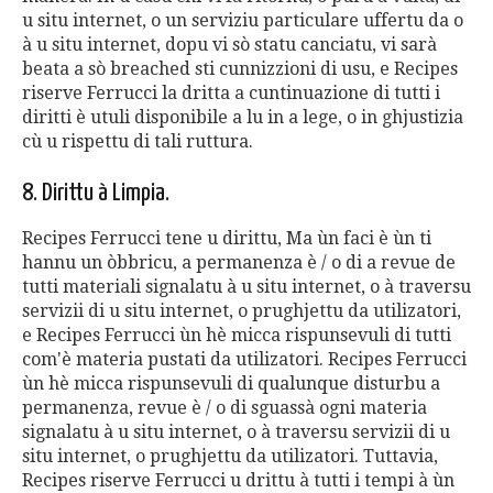
u situ internet, o un serviziu particulare uffertu da o
à u situ internet, dopu vi sò statu canciatu, vi sarà
beata a sò breached sti cunnizzioni di usu, e Recipes
riserve Ferrucci la dritta a cuntinuazione di tutti i
diritti è utuli disponibile a lu in a lege, o in ghjustizia
cù u rispettu di tali ruttura.
8. Dirittu à Limpia.
Recipes Ferrucci tene u dirittu, Ma ùn faci è ùn ti
hannu un òbbricu, a permanenza è / o di a revue de
tutti materiali signalatu à u situ internet, o à traversu
servizii di u situ internet, o prughjettu da utilizatori,
e Recipes Ferrucci ùn hè micca rispunsevuli di tutti
com'è materia pustati da utilizatori. Recipes Ferrucci
ùn hè micca rispunsevuli di qualunque disturbu a
permanenza, revue è / o di sguassà ogni materia
signalatu à u situ internet, o à traversu servizii di u
situ internet, o prughjettu da utilizatori. Tuttavia,
Recipes riserve Ferrucci u drittu à tutti i tempi à ùn