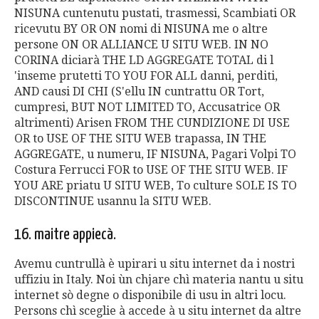
NISUNA cuntenutu pustati, trasmessi, Scambiati OR
ricevutu BY OR ON nomi di NISUNA me o altre
persone ON OR ALLIANCE U SITU WEB. IN NO
CORINA diciarà THE LD AGGREGATE TOTAL di l
'inseme prutetti TO YOU FOR ALL danni, perditi,
AND causi DI CHI (S'ellu IN cuntrattu OR Tort,
cumpresi, BUT NOT LIMITED TO, Accusatrice OR
altrimenti) Arisen FROM THE CUNDIZIONE DI USE
OR to USE OF THE SITU WEB trapassa, IN THE
AGGREGATE, u numeru, IF NISUNA, Pagari Volpi TO
Costura Ferrucci FOR to USE OF THE SITU WEB. IF
YOU ARE priatu U SITU WEB, To culture SOLE IS TO
DISCONTINUE usannu la SITU WEB.
16. maitre appiecà.
Avemu cuntrullà è upirari u situ internet da i nostri
uffiziu in Italy. Noi ùn chjare chì materia nantu u situ
internet sò degne o disponibile di usu in altri locu.
Persons chì sceglie à accede à u situ internet da altre