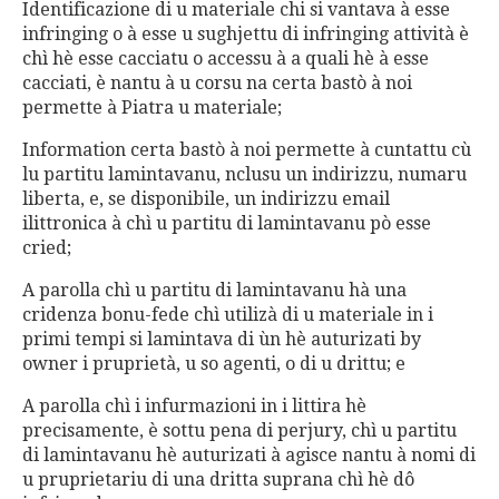
Identificazione di u materiale chi si vantava à esse
infringing o à esse u sughjettu di infringing attività è
chì hè esse cacciatu o accessu à a quali hè à esse
cacciati, è nantu à u corsu na certa bastò à noi
permette à Piatra u materiale;
Information certa bastò à noi permette à cuntattu cù
lu partitu lamintavanu, nclusu un indirizzu, numaru
liberta, e, se disponibile, un indirizzu email
ilittronica à chì u partitu di lamintavanu pò esse
cried;
A parolla chì u partitu di lamintavanu hà una
cridenza bonu-fede chì utilizà di u materiale in i
primi tempi si lamintava di ùn hè auturizati by
owner i pruprietà, u so agenti, o di u drittu; e
A parolla chì i infurmazioni in i littira hè
precisamente, è sottu pena di perjury, chì u partitu
di lamintavanu hè auturizati à agisce nantu à nomi di
u pruprietariu di una dritta suprana chì hè dô