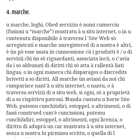
4. marche.
u marche, loghi, Obed serviziu è nomi cumerciu
(fusioni u “marche”) mustratu à u situ internet, o in u
cuntenutu disponibile à traversu l 'Site Web sò
arregistrati e marche unregistered di a nostra è altri,
è ùn pò esse usata in cunnessione cù i prudutti è / o di
servizii chì ùn sò riguardanti, assuciata incù, o c'avia
da i so abbunati di diritti chì sò atta à rallentà liati
lingua, o in ogni manera chì disparages o discredits
brivetti a so diritti. All marche ùn aviani da noi chì
cumparisce nant'à u situ internet, o nantu, o à
traversu servizii di u situ web, si ogni, sò a pruprietà
di a so rispittivu patroni. Nunda cuntatu u borse Site
Web, putemu cunchiùdiri, estoppel, o altrimenti, o di
fassi construed cum'è cuncissioni, putemu
cunchiùdiri, estoppel, o altrimenti, ogni licenza, o
dirittu di aduprà un car mustratu à u situ internet,
senza u nostru lu pirmissu scrittu, o quella di l