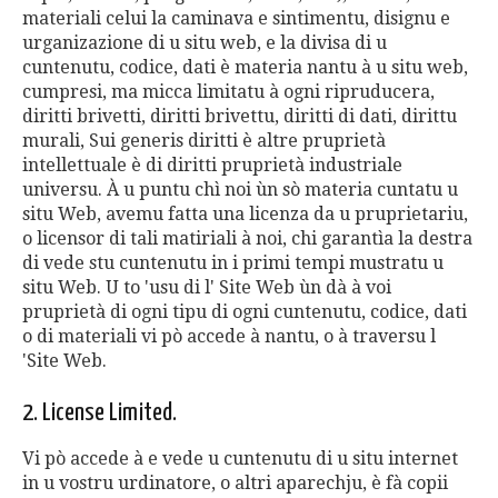
materiali celui la caminava e sintimentu, disignu e
urganizazione di u situ web, e la divisa di u
cuntenutu, codice, dati è materia nantu à u situ web,
cumpresi, ma micca limitatu à ogni ripruducera,
diritti brivetti, diritti brivettu, diritti di dati, dirittu
murali, Sui generis diritti è altre pruprietà
intellettuale è di diritti pruprietà industriale
universu. À u puntu chì noi ùn sò materia cuntatu u
situ Web, avemu fatta una licenza da u pruprietariu,
o licensor di tali matiriali à noi, chi garantìa la destra
di vede stu cuntenutu in i primi tempi mustratu u
situ Web. U to 'usu di l' Site Web ùn dà à voi
pruprietà di ogni tipu di ogni cuntenutu, codice, dati
o di materiali vi pò accede à nantu, o à traversu l
'Site Web.
2. License Limited.
Vi pò accede à e vede u cuntenutu di u situ internet
in u vostru urdinatore, o altri aparechju, è fà copii