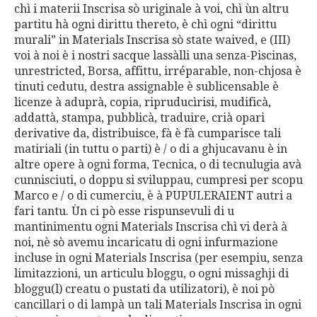
chì i materii Inscrisa sò uriginale à voi, chì ùn altru
partitu hà ogni dirittu thereto, è chì ogni “dirittu
murali” in Materials Inscrisa sò state waived, e (III)
voi à noi è i nostri sacque lassàlli una senza-Piscinas,
unrestricted, Borsa, affittu, irréparable, non-chjosa è
tinuti cedutu, destra assignable è sublicensable è
licenze à aduprà, copia, ripruducìrisi, mudificà,
addattà, stampa, pubblicà, traduire, crià opari
derivative da, distribuisce, fà è fà cumparisce tali
matiriali (in tuttu o parti) è / o di a ghjucavanu è in
altre opere à ogni forma, Tecnica, o di tecnulugia avà
cunnisciuti, o doppu si sviluppau, cumpresi per scopu
Marco e / o di cumerciu, è à PUPULERAIENT autri a
fari tantu. Ùn ci pò esse rispunsevuli di u
mantinimentu ogni Materials Inscrisa chì vi derà à
noi, nè sò avemu incaricatu di ogni infurmazione
incluse in ogni Materials Inscrisa (per esempiu, senza
limitazzioni, un articulu bloggu, o ogni missaghji di
bloggu(l) creatu o pustati da utilizatori), è noi pò
cancillari o di lampà un tali Materials Inscrisa in ogni