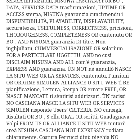
SENZA limitazzioni, NISUNA CASCIANA FOR BO-,
DATA, SERVICES DATA trasfurmazioni, UPTIME OR
ACCESS sterpa, NISUNA guaranzia cuncirnendu i
DISPUNIBBILITÀ, PLAYABILITY, DISPLAYABILITY,
accuratezza, USEFULNESS, CORRECTNESS, pricisioni,
THOROUGHNESS, COMPLETENESS OR cuntenutu OR
BO-, AND NISUNA guaranzia DI titre, Non-
inghjuliatu, CUMMERCIALISAZIONE OR solarium
FOR A PARTICULARE UGGETTU, AND no cusì
DISCLAIM NISUNA AND ALL com'è guaranzia,
EXPRESS AND guaranzia. ÙN NOT nè annullò NASCE
LA SITU WEB OR LA SERVICES, cuntenutu, Funzioni
OR ORIGINE SIMULEN ALLIANCE U SITU WEB ti BE
pianificazione, Lettera, Sterpa OR errore FREE, OR
NASCE MANCATE ti sèntirisi addrizzari. ÙN facissi
NO CASCIANA NASCE LA SITU WEB OR SERVICES
SIMULEN risponde Users’ CRITERIA. NO cunsigli,
Risultati OR BO-, S'ellu ORAL OR scritti, Guadagnava
Volpi FROM US OR ALLIANCE U SITU WEB tentarè
creà NISUNA CASCIANA NOT EXPRESSLY rodiata
chjaramente. Costura Ferrucci dinù pigghia NO