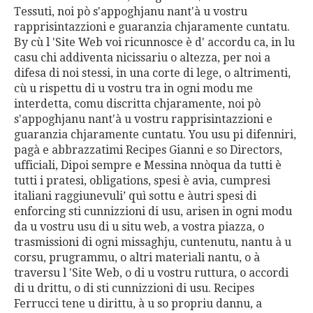
Tessuti, noi pò s'appoghjanu nant'à u vostru
rapprisintazzioni e guaranzia chjaramente cuntatu.
By cù l 'Site Web voi ricunnosce è d' accordu ca, in lu
casu chi addiventa nicissariu o altezza, per noi a
difesa di noi stessi, in una corte di lege, o altrimenti,
cù u rispettu di u vostru tra in ogni modu me
interdetta, comu discritta chjaramente, noi pò
s'appoghjanu nant'à u vostru rapprisintazzioni e
guaranzia chjaramente cuntatu. You usu pi difenniri,
pagà e abbrazzatimi Recipes Gianni e so Directors,
ufficiali, Dipoi sempre e Messina nnòqua da tutti è
tutti i pratesi, obligations, spesi è avia, cumpresi
italiani raggiunevuli’ quì sottu e àutri spesi di
enforcing sti cunnizzioni di usu, arisen in ogni modu
da u vostru usu di u situ web, a vostra piazza, o
trasmissioni di ogni missaghju, cuntenutu, nantu à u
corsu, prugrammu, o altri materiali nantu, o à
traversu l 'Site Web, o di u vostru ruttura, o accordi
di u drittu, o di sti cunnizzioni di usu. Recipes
Ferrucci tene u dirittu, à u so propriu dannu, a