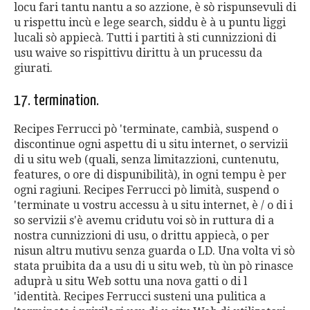
locu fari tantu nantu a so azzione, è sò rispunsevuli di
u rispettu incù e lege search, siddu è à u puntu liggi
lucali sò appiecà. Tutti i partiti à sti cunnizzioni di
usu waive so rispittivu dirittu à un prucessu da
giurati.
17. termination.
Recipes Ferrucci pò 'terminate, cambià, suspend o
discontinue ogni aspettu di u situ internet, o servizii
di u situ web (quali, senza limitazzioni, cuntenutu,
features, o ore di dispunibilità), in ogni tempu è per
ogni ragiuni. Recipes Ferrucci pò limità, suspend o
'terminate u vostru accessu à u situ internet, è / o di i
so servizii s'è avemu cridutu voi sò in ruttura di a
nostra cunnizzioni di usu, o drittu appiecà, o per
nisun altru mutivu senza guarda o LD. Una volta vi sò
stata pruibita da a usu di u situ web, tù ùn pò rinasce
aduprà u situ Web sottu una nova gatti o di l
'identità. Recipes Ferrucci susteni una pulitica a