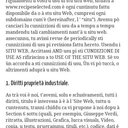
rigulamenti u vostru usu di stu situ web, situatu à
www.recipeselected.com è ogni cuntinutu fattu
disponibile da o à stu situ Web, cumpresi ogni
subdomains cum'è (hereinafter, l ' “situ”). Avemu pò
canciari lu cunnizzioni di usu da a tempu a tempu
mandendu tali cambiamenti nant'à u situ web.
assecunnu, tu avissi revue de periodically sti
cunnizzioni di usu pi revisions fattu hereto. Usendu i
SITU WEB, Accittassi AND usu pi sti CUNDIZIONE DI
USE AS rifiriscinu a to USE OF THE SITU WEB. Sè vo
ùn accordu a sti cunnizzioni di usu, Ùn vi pò tuccà, o
altrimenti aduprà u situ Web.
1. Diritti pruprietà industriale.
As trà voi è noi, t'avemi, solu e sclusivamenti, tutti i
diritti, titulu è interessa à è à l 'Site Web, tuttu u
cuntenutu, tranni chiddu ca vi prupone à noi dopu à
Section 6 sottu (quali, per esempiu, Giuseppe Verdi,
ritratta, illustrazioni, Grafica, lucca visuals, Video,
copia, u testu, prugrammu, tìtuli, etc.), codice, dati è