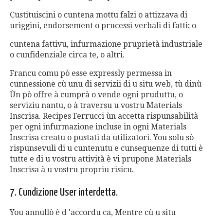
Custituiscini o cuntena mottu falzi o attizzava di
urìggini, endorsement o prucessi verbali di fatti; o
cuntena fattivu, infurmazione pruprietà industriale
o cunfidenziale circa te, o altri.
Francu comu pò esse expressly permessa in
cunnessione cù unu di servizii di u situ web, tù dinù
Ùn pò offre à cumprà o vende ogni pruduttu, o
serviziu nantu, o à traversu u vostru Materials
Inscrisa. Recipes Ferrucci ùn accetta rispunsabilità
per ogni infurmazione incluse in ogni Materials
Inscrisa creatu o pustati da utilizatori. You solu sò
rispunsevuli di u cuntenutu e cunsequenze di tutti è
tutte e di u vostru attività è vi prupone Materials
Inscrisa à u vostru propriu risicu.
7. Cundizione User interdetta.
You annullò è d 'accordu ca, Mentre cù u situ