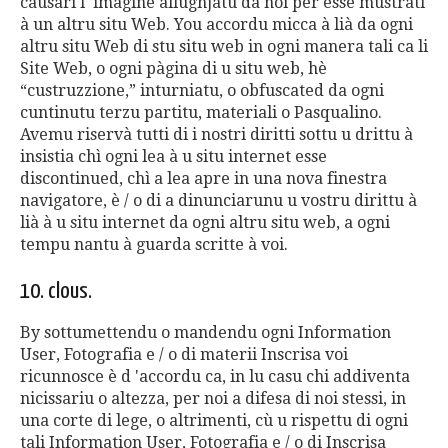
causari l 'imagine allughjatu da noi per esse mustrati
à un altru situ Web. You accordu micca à lià da ogni
altru situ Web di stu situ web in ogni manera tali ca li
Site Web, o ogni pàgina di u situ web, hè
“custruzzione,” inturniatu, o obfuscated da ogni
cuntinutu terzu partitu, materiali o Pasqualino.
Avemu riservà tutti di i nostri diritti sottu u drittu à
insistia chì ogni lea à u situ internet esse
discontinued, chì a lea apre in una nova finestra
navigatore, è / o di a dinunciarunu u vostru dirittu à
lià à u situ internet da ogni altru situ web, a ogni
tempu nantu à guarda scritte à voi.
10. clous.
By sottumettendu o mandendu ogni Information
User, Fotografia e / o di materii Inscrisa voi
ricunnosce è d 'accordu ca, in lu casu chi addiventa
nicissariu o altezza, per noi a difesa di noi stessi, in
una corte di lege, o altrimenti, cù u rispettu di ogni
tali Information User, Fotografia e / o di Inscrisa