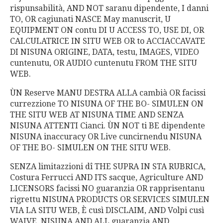
rispunsabilità, AND NOT saranu dipendente, I danni
TO, OR cagiunati NASCE May manuscrit, U
EQUIPMENT ON contu DI U ACCESS TO, USE DI, OR
CALCULATRICE IN SITU WEB OR to ACCIACCAVATE
DI NISUNA ORIGINE, DATA, testu, IMAGES, VIDEO
cuntenutu, OR AUDIO cuntenutu FROM THE SITU
WEB.
ÙN Reserve MANU DESTRA ALLA cambià OR facissi
currezzione TO NISUNA OF THE BO- SIMULEN ON
THE SITU WEB AT NISUNA TIME AND SENZA
NISUNA ATTENTI Cianci. ÙN NOT ti BE dipendente
NISUNA inaccuracy OR Live cuncirnendu NISUNA
OF THE BO- SIMULEN ON THE SITU WEB.
SENZA limitazzioni dî THE SUPRA IN STA RUBRICA,
Costura Ferrucci AND ITS sacque, Agriculture AND
LICENSORS facissi NO guaranzia OR rapprisentanu
rigrettu NISUNA PRODUCTS OR SERVICES SIMULEN
VIA LA SITU WEB, È cusì DISCLAIM, AND Volpi cusì
WAIVE, NISUNA AND ALL guaranzia AND