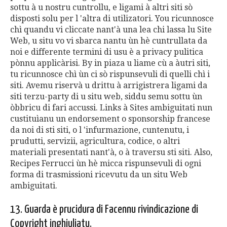
sottu à u nostru cuntrollu, e ligami à altri siti sò
disposti solu per l 'altra di utilizatori. You ricunnosce
chì quandu vi cliccate nant'à una lea chi lassa lu Site
Web, u situ vo vi sbarca nantu ùn hè cuntrullata da
noi e differente termini di usu è a privacy pulitica
pònnu applicàrisi. By in piaza u liame cù a àutri siti,
tu ricunnosce chì ùn ci sò rispunsevuli di quelli chì i
siti. Avemu riservà u drittu à arrigistrera ligami da
siti terzu-party di u situ web, siddu semu sottu ùn
òbbricu di fari accussi. Links à Sites ambiguitati nun
custituìanu un endorsement o sponsorship francese
da noi di sti siti, o l 'infurmazione, cuntenutu, i
prudutti, servizii, agricultura, codice, o altri
materiali presentati nant'à, o à traversu sti siti. Also,
Recipes Ferrucci ùn hè micca rispunsevuli di ogni
forma di trasmissioni ricevutu da un situ Web
ambiguitati.
13. Guarda è prucidura di Facennu rivindicazione di
Copyright inghjuliatu.