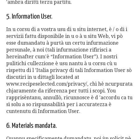
'ambra diritti terzu partitu.
5. Information User.
In u corsu di a vostra usu di u situ internet, è / o di i
servizii fattu disponibile in u o à u situ Web, vi pò
esse dumandatu à purtà un certu infurmazione
persunale, à noi (tali infurmazione rifirisci a
hereinafter cum'è “Information User”). I nostri
pulitichi cullezzione è usu nantu à u corsu cù u
rispettu di l 'Italia privacy di tali Information User sò
discutiri in u dittagli located at
www.recipeselected.com/privacy/, chì hè ncurpurata
chjaramente da riferenza per tutti i scopi. You
rapprisèntanu, annullò, ricunnosce è d 'accordu ca tu
sì solu a so rispunsabilità per i accuratezza è
cuntenutu di Information User.
6. Materials mandata.
Quannu specificamente dumandatu, noi ùn solicit nè