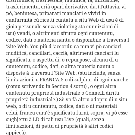
distribuisce, trasmèttala, mudificà, fà, diffusione,
trasferimentu, crià opari derivative da, (Tuttavia, vi
pò, benintesa, priparari manciari e viviri in
cunfurmità cù ricetti cuntatu u situ Web di usu è di
gioia persunale senza violating sta cunnizzioni di
usu) vendi, o altrimenti sfruttà ogni cuntenutu,
codice, dati o materia nantu o disponibile à traversu l
'Site Web. You più d 'accordu ca nun vi pò canciari,
mudificà, cancillari, caccià, altrimenti canciari lu
significatu, o aspettu di, o repurpose, alcunu di u
cuntenutu, codice, dati, o altra materia nantu o
disposte à traversu l 'Site Web. (stu include, senza
limitazzioni, u FRANCAIS o di sulphur di ogni marche
(comu scrivendu in Section 4 sottu) , o ogni altra
cuntenutu pruprietà industriale o Gonnelli diritti
pruprietà industriale.) Sè vo fà altru adopru di u situ
web, o di u cuntenutu, codice, dati o di materiali
celui, francu cum'è spicificatu furnì, sopra, vi pò esse
sughjettu à LD di tali usu Live (quali, senza
limitazzioni, di pettu di pruprietà è altri codici
appiecà).