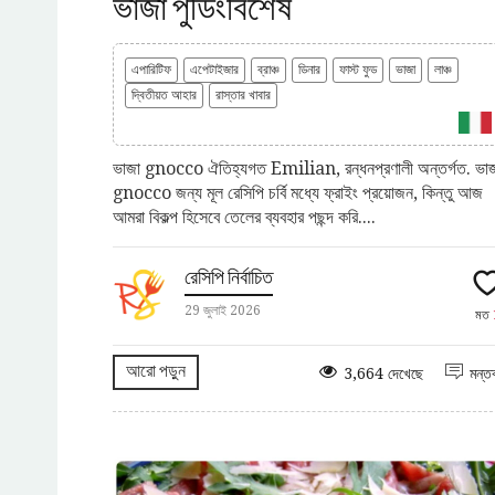
ভাজা পুডিংবিশেষ
এপারিটিফ
এপেটাইজার
ব্রাঞ্চ
ডিনার
ফাস্ট ফুড
ভাজা
লাঞ্চ
দ্বিতীয়ত আহার
রাস্তার খাবার
ভাজা gnocco ঐতিহ্যগত Emilian, রন্ধনপ্রণালী অন্তর্গত. ভা
gnocco জন্য মূল রেসিপি চর্বি মধ্যে ফ্রাইং প্রয়োজন, কিন্তু আজ
আমরা বিকল্প হিসেবে তেলের ব্যবহার পছন্দ করি....
রেসিপি নির্বাচিত
29 জুলাই 2026
মত
আরো পড়ুন
3,664 দেখেছে
মন্তব