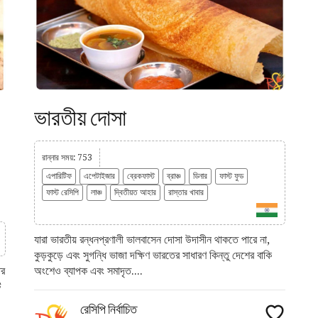
ভারতীয় দোসা
রান্নার সময়: 753
এপারিটিফ
এপেটাইজার
ব্রেকফাস্ট
ব্রাঞ্চ
ডিনার
ফাস্ট ফুড
ফাস্ট রেসিপি
লাঞ্চ
দ্বিতীয়ত আহার
রাস্তার খাবার
যারা ভারতীয় রন্ধনপ্রণালী ভালবাসেন দোসা উদাসীন থাকতে পারে না,
কুড়কুড়ে এবং সুগন্ধি ভাজা দক্ষিণ ভারতের সাধারণ কিন্তু দেশের বাকি
অংশেও ব্যাপক এবং সমাদৃত....
তর
ি
রেসিপি নির্বাচিত