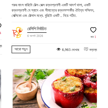
গরুর মাংস বারিটো টেক্স-মেক্স রন্ধনপ্রণালী একটি আদর্শ থালা, একটি
রন্ধনপ্রণালী যে স্বাদে এবং সীমান্তের রন্ধনসম্পর্কীয় ঐতিহ্য সম্মিলন,
মেক্সিকো এবং টেক্সাস মধ্যে. বুরিটো একটি .. নিয়ে গঠিত.
রেসিপি নির্বাচিত
4
6 আগস্ট 2026
মত
1
্য
আরো পড়ুন
6,965 দেখেছে
মন্তব্য