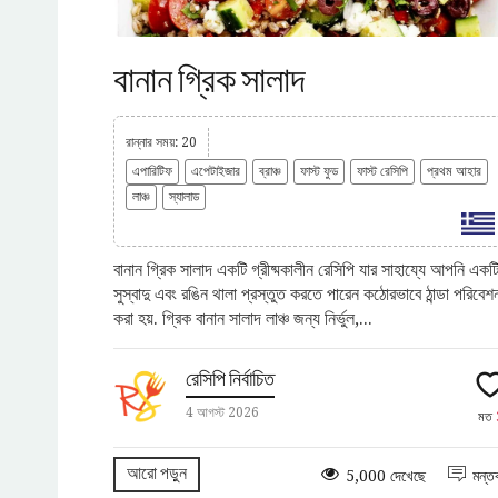
বানান গ্রিক সালাদ
রান্নার সময়: 20
এপারিটিফ
এপেটাইজার
ব্রাঞ্চ
ফাস্ট ফুড
ফাস্ট রেসিপি
প্রথম আহার
লাঞ্চ
স্যালাড
বানান গ্রিক সালাদ একটি গ্রীষ্মকালীন রেসিপি যার সাহায্যে আপনি একট
সুস্বাদু এবং রঙিন থালা প্রস্তুত করতে পারেন কঠোরভাবে ঠান্ডা পরিবেশ
করা হয়. গ্রিক বানান সালাদ লাঞ্চ জন্য নির্ভুল,...
রেসিপি নির্বাচিত
4 আগস্ট 2026
মত
আরো পড়ুন
5,000 দেখেছে
মন্তব