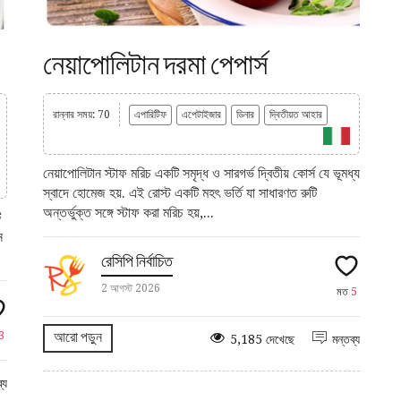
নেয়াপোলিটান দরমা পেপার্স
রান্নার সময়: 70
এপারিটিফ
এপেটাইজার
ডিনার
দ্বিতীয়ত আহার
নেয়াপোলিটান স্টাফ মরিচ একটি সমৃদ্ধ ও সারগর্ভ দ্বিতীয় কোর্স যে ভূমধ্য
স্বাদে হোমেজ হয়. এই রোস্ট একটি মহৎ ভর্তি যা সাধারণত রুটি
অন্তর্ভুক্ত সঙ্গে স্টাফ করা মরিচ হয়,...
ি
ন
রেসিপি নির্বাচিত
2 আগস্ট 2026
মত
5
3
আরো পড়ুন
5,185 দেখেছে
মন্তব্য
্য