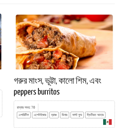
গরুর মাংস, ভূট্টা, কালো শিম, এবং
peppers burritos
রান্নার সময়: 70
এপারিটিফ
এপেটাইজার
ব্রাঞ্চ
ডিনার
ফাস্ট ফুড
দ্বিতীয়ত আহার