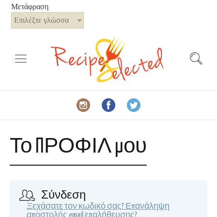
Μετάφραση
Επιλέξτε γλώσσα
Το ΠΡΟΦΙΛ μου
Σύνδεση
Ξεχάσατε τον κωδικό σας?
Επανάληψη
αποστολής email επαλήθευσης?