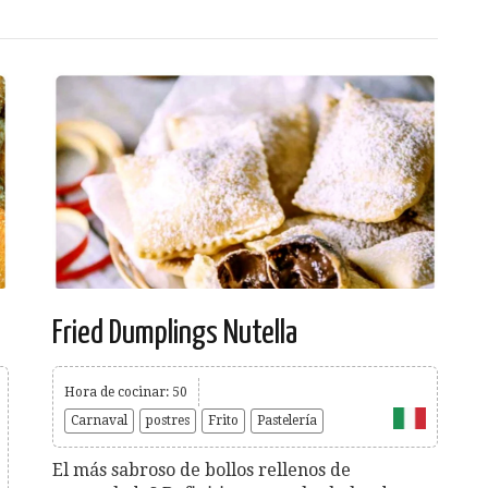
Fried Dumplings Nutella
Hora de cocinar: 50
Carnaval
postres
Frito
Pastelería
El más sabroso de bollos rellenos de