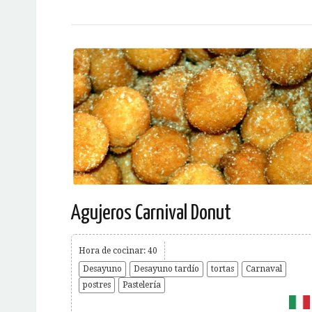
Agujeros Carnival Donut
Hora de cocinar: 40
Desayuno
Desayuno tardío
tortas
Carnaval
postres
Pastelería