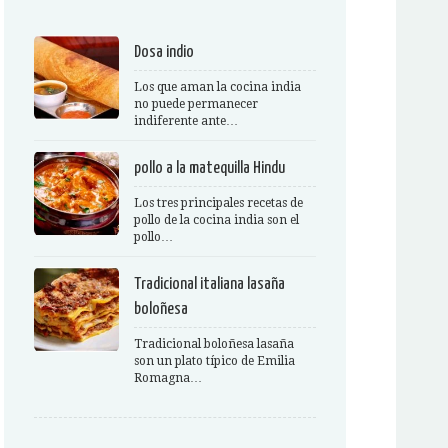
Dosa indio
Los que aman la cocina india
no puede permanecer
indiferente ante…
pollo a la matequilla Hindu
Los tres principales recetas de
pollo de la cocina india son el
pollo…
Tradicional italiana lasaña
boloñesa
Tradicional boloñesa lasaña
son un plato típico de Emilia
Romagna…