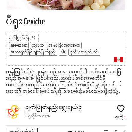
ပီရူး Ceviche
ချက်ပြုတ်ချိန်: 70
appetizer
ညနေစာ
အမြန်ပြင်အစားအစာ
အစာရှောင်ခြင်းချက်ပြုတ်နည်း
ငါး
ဒုတိယအချက်ဟင်း
ကုန်ကြမ်းငါးရုံဂျပန်အစဉ်အလာမဟုတ်ပါ: တစ်သက်သေပြ
သည့် ceviche ဖြစ်ပါသည်, အဆိုပါအင်ကာမတိုင်မှီ
ကတည်းကတည်ရှိတော်မူကြောင်းကိုတစ်ဦးပီရူးပန်းကန်. ဒါ
ဟာကုန်ကြမ်းငါးဖြစ်ပါသည်, ဒါပေမယ့်မပေးသင်တို့ကဲ့သို့ ...
ချက်ပြုတ်နည်းရွေးချယ်ခဲ့
1 ဇူလိုင်လ 2026
ကဲ့သို့
1