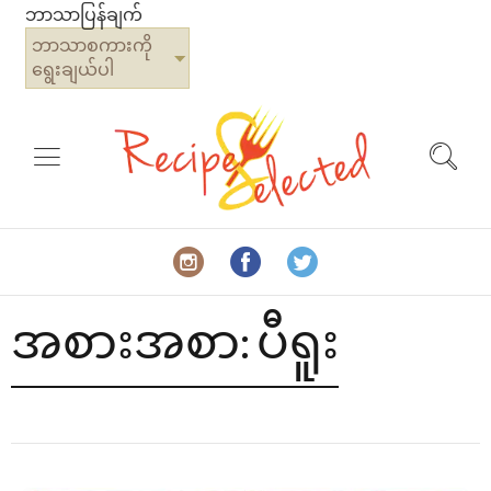
ဘာသာပြန်ချက်
ဘာသာစကားကို
ရွေးချယ်ပါ
အစားအစာ:
ပီရူး