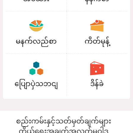
မနက်လည်စာ
ကိတ်မုန့်
ပျြောပှဲသဘငျ
ဒိန်ခဲ
စည်းကမ်းနှင့်သတ်မှတ်ချက်များ
ကိုယ်ရေးအချက်အလက်မူဝါဒ