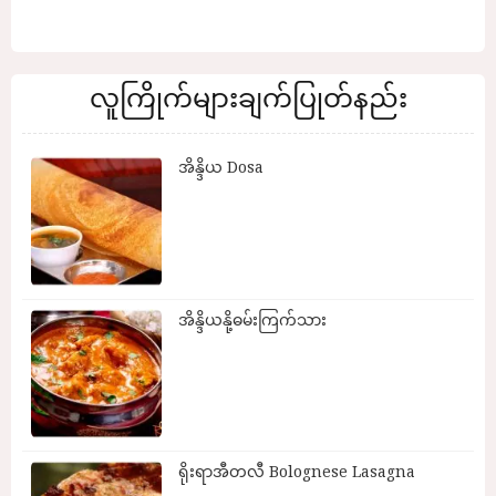
လူကြိုက်များချက်ပြုတ်နည်း
အိန္ဒိယ Dosa
အိန္ဒိယနို့ဓမ်းကြက်သား
ရိုးရာအီတလီ Bolognese Lasagna