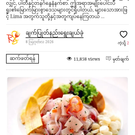
လျှင်, ပါတီနှင့်တနင်္ဂနွေနံနက်စာ. ဤအရာအမျိုးပေါင်းပီ
ရူး၏မြောက်မြားစွာဒေသများတွင်ရှိပါတယ်, များသောအားဖြ
င့် Lima အတွက်သူတို့နှင့်အတူကျပ်နေကြတယ် ...
ချက်ပြုတ်နည်းရွေးချယ်ခဲ့
8 သြဂုတ်လ 2026
ကဲ့သို့
2
ဆက်ဖတ်ရန်
11,858 views
မှတ်ချက်