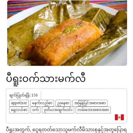
ပီရူးဝက်သားမက်လီ
ချက်ပြုတ်ချိန်: 150
appetizer
မနက်လည်စာ
ညနေစာ
အမြန်ပြင်အစားအစာ
နေ့လယ်စာ
ဝက်
ဒုတိယအချက်ဟင်း
လမ်းဘေးအစားအစာ
ပီရူးအတွက်, ငွေရတတ်သောသူမက်လီမိသားစုနှင့်အတူပြောရ