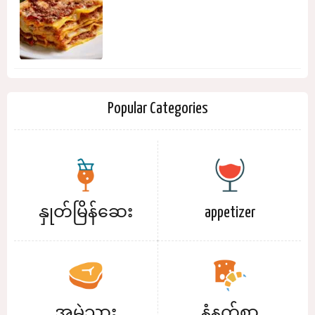
Popular Categories
နှုတ်မြိန်ဆေး
appetizer
အမဲသား
နံနက်စာ