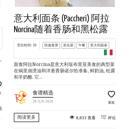
意大利面条 (Paccheri) 阿拉
Norcina随着香肠和黑松露
烹饪时间: 30
快速食谱
首先菜
午餐
意大利面条
一
面食阿拉Norcina是意大利翁布里亚美食的典型菜
在锅里崩溃油和洋葱香肠诺尔恰准备, 鲜奶油, 松露
和羊奶酪. 它...
食谱精选
欢
28 七月 2026
喜欢
论
阅读更多
8,833 查看
评论