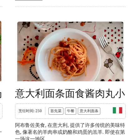
汤
意大利面条面食酱肉丸小
烹饪时间: 250
首先菜
午餐
意大利面条
阿布鲁佐美食, 在意大利, 提供了许多传统的美味特
一
色, 像著名的羊肉串或奶酪和鸡蛋的羔羊. 即使在第
一场这一地区...