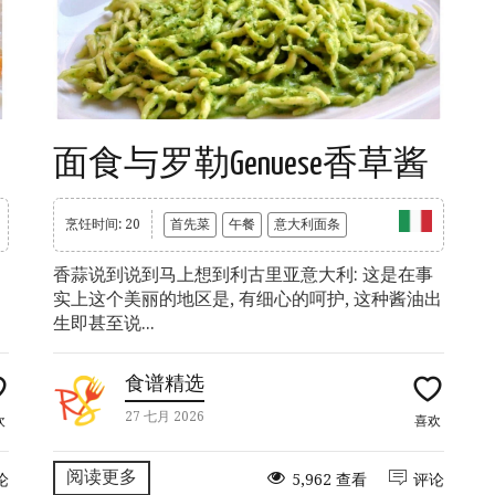
面食与罗勒Genuese香草酱
烹饪时间: 20
首先菜
午餐
意大利面条
香蒜说到说到马上想到利古里亚意大利: 这是在事
实上这个美丽的地区是, 有细心的呵护, 这种酱油出
生即甚至说...
食谱精选
27 七月 2026
欢
喜欢
阅读更多
论
5,962 查看
评论