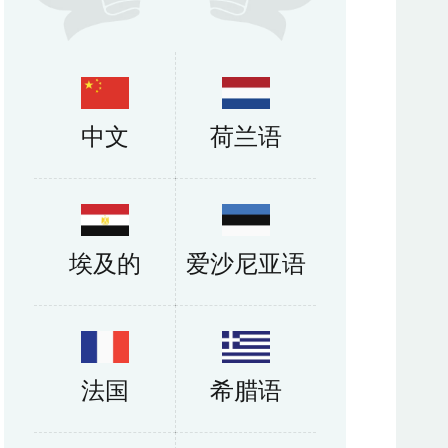
中文
荷兰语
埃及的
爱沙尼亚语
法国
希腊语