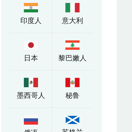
印度人
意大利
日本
黎巴嫩人
墨西哥人
秘鲁