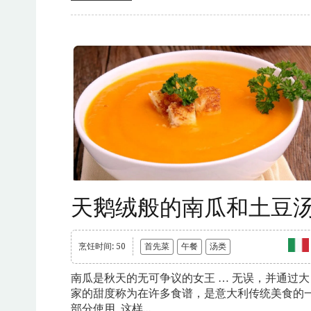
天鹅绒般的南瓜和土豆
烹饪时间: 50
首先菜
午餐
汤类
南瓜是秋天的无可争议的女王 … 无误，并通过大
家的甜度称为在许多食谱，是意大利传统美食的
部分使用, 这样...