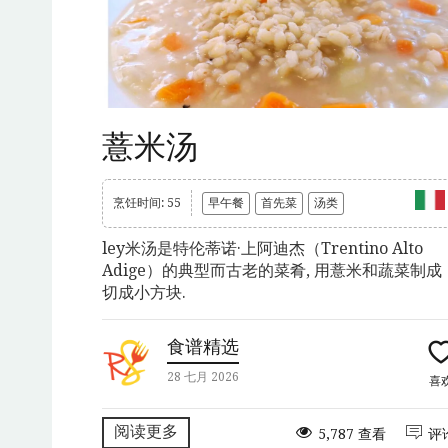
薏米汤
烹饪时间: 55
早午餐
首先菜
汤类
ley米汤是特伦蒂诺·上阿迪杰（Trentino Alto
Adige）的典型而古老的菜肴, 用薏米和蔬菜制成
切成小方块.
食谱精选
28 七月 2026
喜
阅读更多
5,787 查看
评