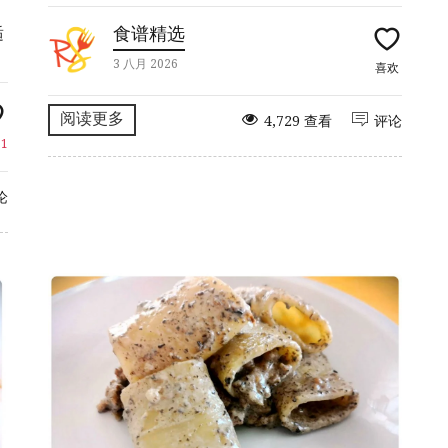
适
食谱精选
3 八月 2026
喜欢
阅读更多
4,729 查看
评论
欢
1
论