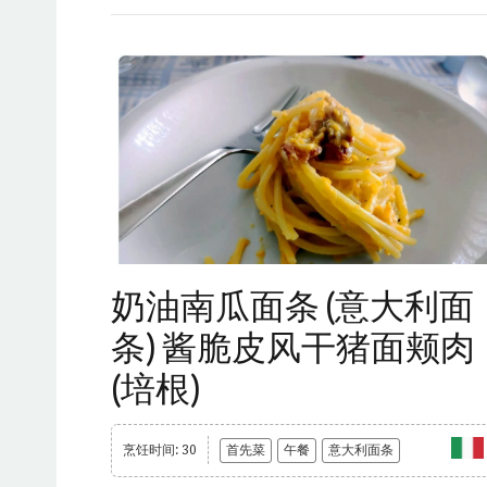
奶油南瓜面条 (意大利面
条) 酱脆皮风干猪面颊肉
(培根)
烹饪时间: 30
首先菜
午餐
意大利面条