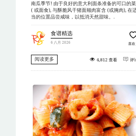
南瓜季节! 由于良好的意大利面条准备的可口的菜
( 或面食), 与酥脆风干猪面颊肉富含 (或腌肉), 在
当的位置品尝咸味，以抵消天然甜味。.
食谱精选
6 八月 2026
喜
阅读更多
4,812 查看
评