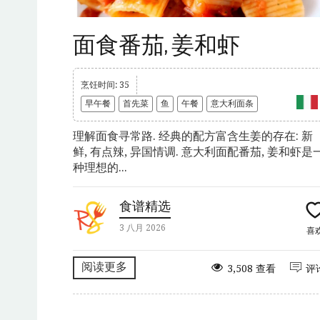
面食番茄, 姜和虾
烹饪时间: 35
早午餐
首先菜
鱼
午餐
意大利面条
理解面食寻常路. 经典的配方富含生姜的存在: 新
鲜, 有点辣, 异国情调. 意大利面配番茄, 姜和虾是
种理想的...
食谱精选
3 八月 2026
喜
阅读更多
3,508 查看
评