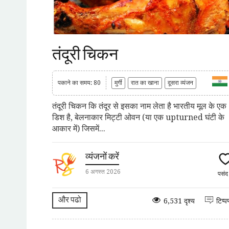
तंदूरी चिकन
पकाने का समय: 80
मुर्गी
रात का खाना
दूसरा व्यंजन
तंदूरी चिकन कि तंदूर से इसका नाम लेता है भारतीय मूल के एक
डिश है, बेलनाकार मिट्टी ओवन (या एक upturned घंटी के
आकार में) जिसमें...
व्यंजनों करें
6 अगस्त 2026
पसं
और पढो
6,531 दृश्य
टिप्प