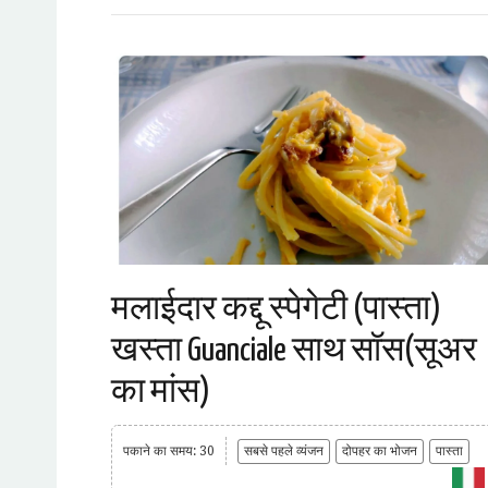
मलाईदार कद्दू स्पेगेटी (पास्ता)
खस्ता Guanciale साथ सॉस(सूअर
का मांस)
पकाने का समय: 30
सबसे पहले व्यंजन
दोपहर का भोजन
पास्ता