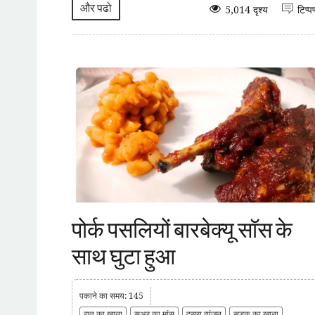
और पढो
5,014 दृश्य
टिप्प
पोर्क पसलियों बारबेक्यू सॉस के
साथ घुटा हुआ
पकाने का समय: 145
रात का खाना
सुअर का मांस
दूसरा व्यंजन
सड़क का खाना