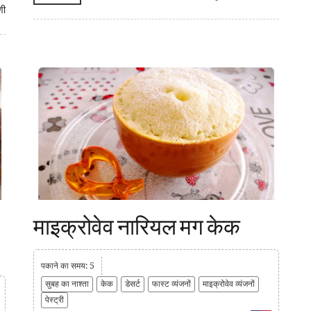
णी
माइक्रोवेव नारियल मग केक
पकाने का समय: 5
सुबह का नाश्ता
केक
डेसर्ट
फास्ट व्यंजनों
माइक्रोवेव व्यंजनों
पेस्ट्री