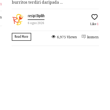
burritos terdiri daripada ...
e
1
resipi Dipilih
n
6 ogos 2026
Like
1
Read More
6,975 Views
komen