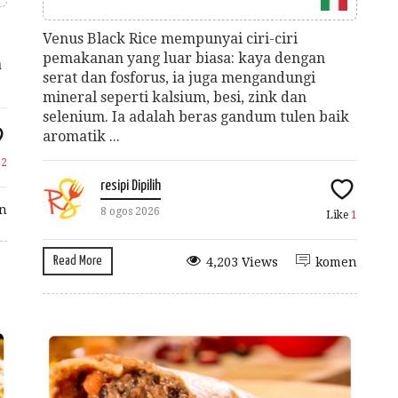
Venus Black Rice mempunyai ciri-ciri
pemakanan yang luar biasa: kaya dengan
a
serat dan fosforus, ia juga mengandungi
mineral seperti kalsium, besi, zink dan
selenium. Ia adalah beras gandum tulen baik
aromatik ...
e
2
resipi Dipilih
n
8 ogos 2026
Like
1
Read More
4,203 Views
komen