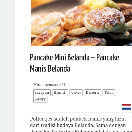
Pancake Mini Belanda – Pancake
Manis Belanda
Masa memasak: 21
sarapan
Brunch
Cakes
Desserts
Telur
Pastry
Poffertjes adalah penkek manis yang lazat
dari tradisi budaya Belanda. Sama dengan
Pancake, Poffertjes Belanda adalah makana