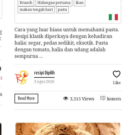
Brunch
Hidangan pertama
ikan
makan tengah hari
pasta
Cara yang luar biasa untuk memahami pasta.
g
Resipi klasik diperkaya dengan kehadiran
t
halia: segar, pedas sedikit, eksotik. Pasta
i
dengan tomato, halia dan udang adalah
sempurna ...
resipi Dipilih
e
3
3 ogos 2026
Like
n
Read More
3,515 Views
komen