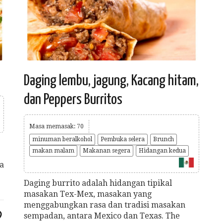
Daging lembu, jagung, Kacang hitam,
dan Peppers Burritos
Masa memasak: 70
minuman beralkohol
Pembuka selera
Brunch
makan malam
Makanan segera
Hidangan kedua
a
Daging burrito adalah hidangan tipikal
masakan Tex-Mex, masakan yang
menggabungkan rasa dan tradisi masakan
sempadan, antara Mexico dan Texas. The