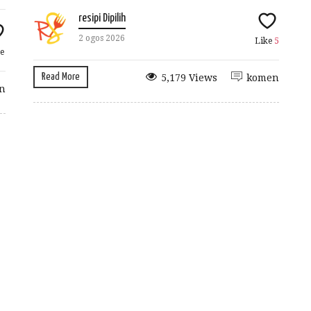
resipi Dipilih
2 ogos 2026
Like
5
e
Read More
5,179 Views
komen
n