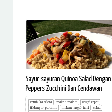
Sayur-sayuran Quinoa Salad Dengan
Peppers Zucchini Dan Cendawan
Pembuka selera
makan malam
Resipi cepat
Hidangan pertama
makan tengah hari
salad