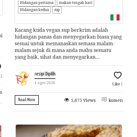
Hidangan pertama
makan tengah hari
Hidangan kedua
sup
Kacang kuda vegan sup berkrim adalah
pi
hidangan panas dan menyegarkan biasa yang
sesuai untuk memanaskan semasa malam-
malam sejuk di mana anda mahu sesuatu
yang baik, sihat dan menyegarkan....
resipi Dipilih
e
2
1 ogos 2026
Like
1
n
Read More
5,675 Views
komen