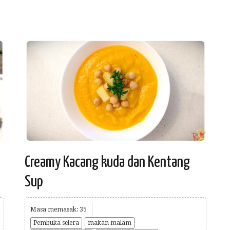
Creamy Kacang kuda dan Kentang
Sup
Masa memasak: 35
Pembuka selera
makan malam