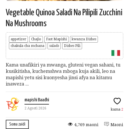
Vegetable Quinoa Saladi Na Pilipili Zucchini
Na Mushrooms
appetizer
Chajio
Fast Mapishi
kwanza Dishes
chakula cha mchana
salads
Dishes Pili
Kama unafikiri ya mwanga, gluteni vegan sahani, tu
kusikitisha, kuchemshwa mboga kuja akili, leo na
mapishi yetu sisi kuonyesha jinsi afya na kitamu
inaweza ...
mapishi Baadhi
2 Agosti 2026
kama
2
Soma zaidi
4,769 maoni
Maoni