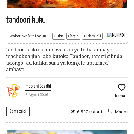
tandoori kuku
Wakati wa kupika: 80
Kuku
Chajio
Dishes Pili
tandoori kuku ni mlo wa asili ya India ambayo
inachukua jina lake kutoka Tandoor, tanuri silinda
udongo (au katika sura ya kengele upturned)
ambayo ...
mapishi Baadhi
6 Agosti 2026
kama
1
Soma zaidi
6,527 maoni
Maoni