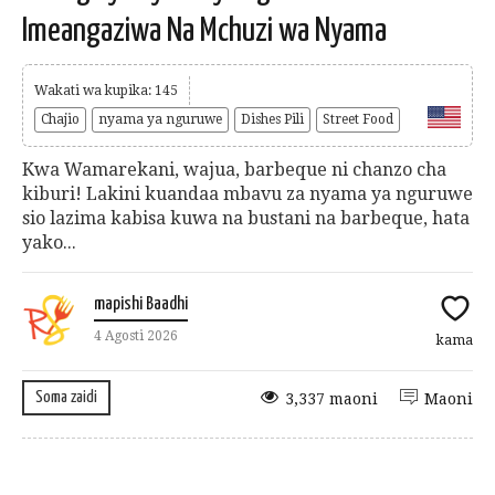
Imeangaziwa Na Mchuzi wa Nyama
Wakati wa kupika: 145
Chajio
nyama ya nguruwe
Dishes Pili
Street Food
Kwa Wamarekani, wajua, barbeque ni chanzo cha
kiburi! Lakini kuandaa mbavu za nyama ya nguruwe
sio lazima kabisa kuwa na bustani na barbeque, hata
yako...
mapishi Baadhi
4 Agosti 2026
kama
Soma zaidi
3,337 maoni
Maoni