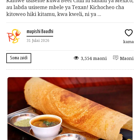
Kamwe usiseme kuwa Beef Chili ni sahani ya Mexico,
au labda usiseme mbele ya Texan! Kichocheo cha
kitoweo hiki kitamu, kwa kweli, ni ya ...
mapishi Baadhi
31 Julai 2026
kama
Soma zaidi
3,554 maoni
Maoni