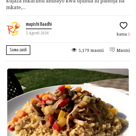
kujaza mkarimu ambayo kwa ujumla ni pamoja na
mkate,...
mapishi Baadhi
2 Agosti 2026
kama
5
Soma zaidi
5,179 maoni
Maoni