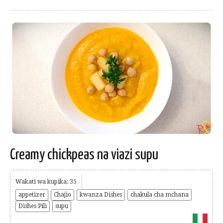
Creamy chickpeas na viazi supu
Wakati wa kupika: 35
appetizer
Chajio
kwanza Dishes
chakula cha mchana
Dishes Pili
supu