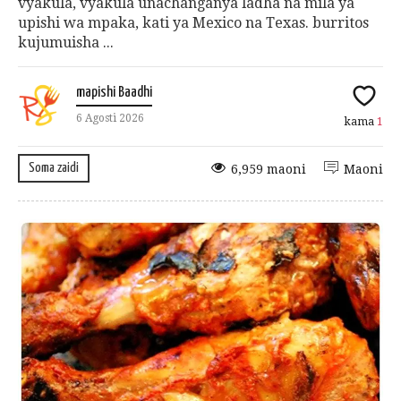
vyakula, vyakula unachanganya ladha na mila ya
upishi wa mpaka, kati ya Mexico na Texas. burritos
kujumuisha ...
mapishi Baadhi
6 Agosti 2026
kama
1
Soma zaidi
6,959 maoni
Maoni