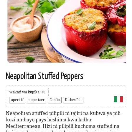
Neapolitan Stuffed Peppers
Wakati wa kupika: 70
aperitif
appetizer
Chajio
Dishes Pili
Neapolitan stuffed pilipili ni tajiri na kubwa ya pili
kozi ambayo pays heshima kwa ladha
Mediterranean. Hizi ni pilipili kuchoma stuffed na