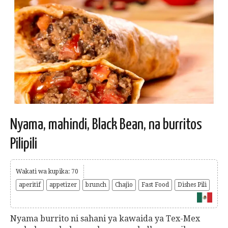
Nyama, mahindi, Black Bean, na burritos
Pilipili
Wakati wa kupika: 70
aperitif
appetizer
brunch
Chajio
Fast Food
Dishes Pili
Nyama burrito ni sahani ya kawaida ya Tex-Mex