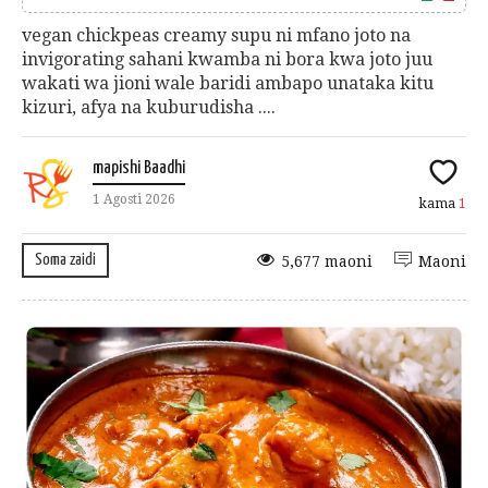
vegan chickpeas creamy supu ni mfano joto na
invigorating sahani kwamba ni bora kwa joto juu
wakati wa jioni wale baridi ambapo unataka kitu
kizuri, afya na kuburudisha ....
mapishi Baadhi
1 Agosti 2026
kama
1
Soma zaidi
5,677 maoni
Maoni