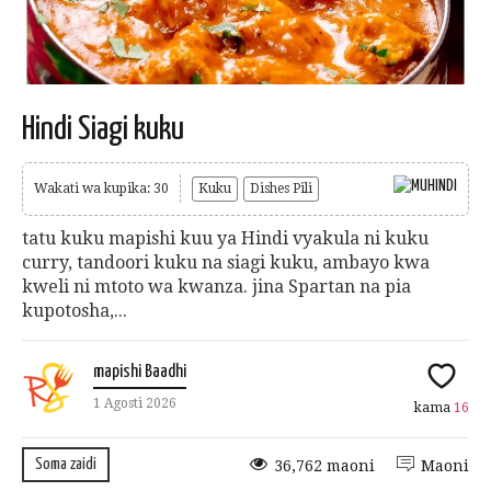
Hindi Siagi kuku
Wakati wa kupika: 30
Kuku
Dishes Pili
tatu kuku mapishi kuu ya Hindi vyakula ni kuku
curry, tandoori kuku na siagi kuku, ambayo kwa
kweli ni mtoto wa kwanza. jina Spartan na pia
kupotosha,...
mapishi Baadhi
1 Agosti 2026
kama
16
Soma zaidi
36,762 maoni
Maoni