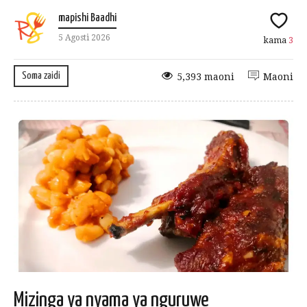
mapishi Baadhi
5 Agosti 2026
kama
3
Soma zaidi
5,393 maoni
Maoni
Mizinga ya nyama ya nguruwe