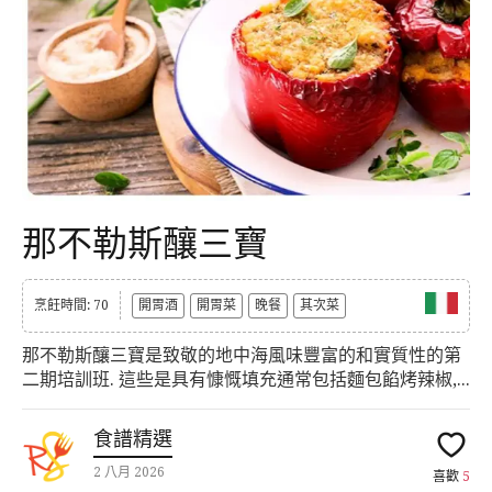
那不勒斯釀三寶
烹飪時間: 70
開胃酒
開胃菜
晚餐
其次菜
那不勒斯釀三寶是致敬的地中海風味豐富的和實質性的第
二期培訓班. 這些是具有慷慨填充通常包括麵包餡烤辣椒,...
食譜精選
2 八月 2026
喜歡
5