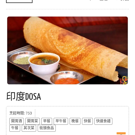
印度DOSA
烹飪時間: 753
開胃酒
開胃菜
早餐
早午餐
晚餐
快餐
快速食譜
午餐
其次菜
街頭食品