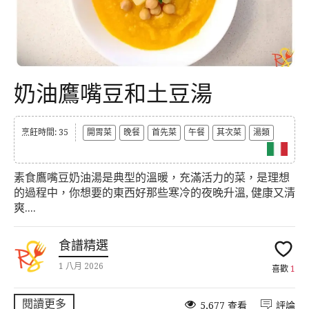
奶油鷹嘴豆和土豆湯
烹飪時間: 35
開胃菜
晚餐
首先菜
午餐
其次菜
湯類
素食鷹嘴豆奶油湯是典型的溫暖，充滿活力的菜，是理想
的過程中，你想要的東西好那些寒冷的夜晚升溫, 健康又清
爽....
食譜精選
1 八月 2026
喜歡
1
閱讀更多
5,677 查看
評論