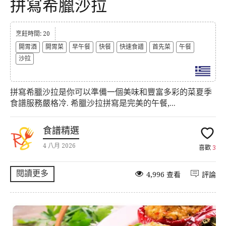
拼寫希臘沙拉
烹飪時間: 20
開胃酒
開胃菜
早午餐
快餐
快速食譜
首先菜
午餐
沙拉
拼寫希臘沙拉是你可以準備一個美味和豐富多彩的菜夏季
食譜服務嚴格冷. 希臘沙拉拼寫是完美的午餐,...
食譜精選
4 八月 2026
喜歡
3
閱讀更多
4,996 查看
評論