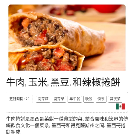
牛肉, 玉米, 黑豆, 和辣椒捲餅
烹飪時間: 70
開胃酒
開胃菜
早午餐
晚餐
快餐
其次菜
牛肉捲餅是墨西哥菜餚一種典型的菜, 結合風味和邊界的傳
統飲食文化一個菜系, 墨西哥和得克薩斯州之間. 墨西哥捲
餅組成.