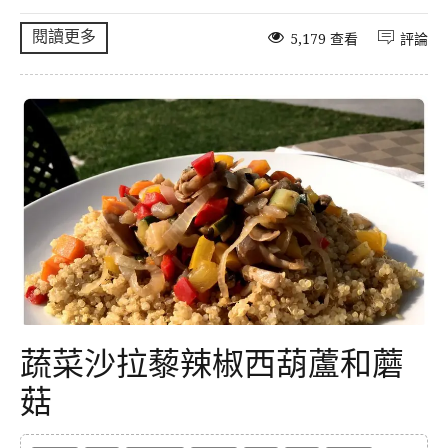
閱讀更多
5,179 查看
評論
蔬菜沙拉藜辣椒西葫蘆和蘑
菇