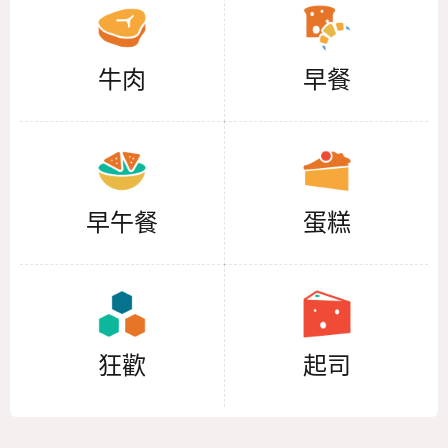
牛肉
早餐
早午餐
蛋糕
狂歡
起司