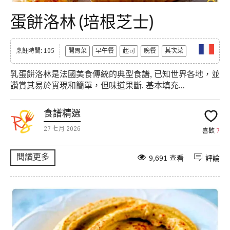
蛋餅洛林 (培根芝士)
烹飪時間: 105
開胃菜
早午餐
起司
晚餐
其次菜
乳蛋餅洛林是法國美食傳統的典型食譜, 已知世界各地，並
讚賞其易於實現和簡單，但味道果斷. 基本填充...
食譜精選
27 七月 2026
喜歡
7
閱讀更多
9,691 查看
評論