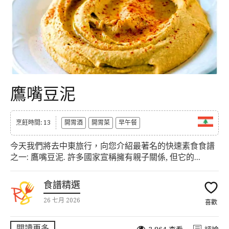
鷹嘴豆泥
烹飪時間: 13
開胃酒
開胃菜
早午餐
今天我們將去中東旅行，向您介紹最著名的快速素食食譜
之一: 鷹嘴豆泥. 許多國家宣稱擁有親子關係, 但它的...
食譜精選
26 七月 2026
喜歡
閱讀更多