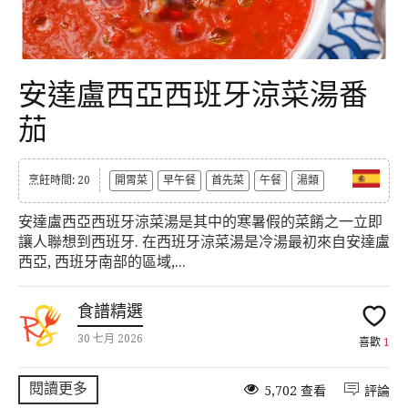
安達盧西亞西班牙涼菜湯番
茄
烹飪時間: 20
開胃菜
早午餐
首先菜
午餐
湯類
安達盧西亞西班牙涼菜湯是其中的寒暑假的菜餚之一立即
讓人聯想到西班牙. 在西班牙涼菜湯是冷湯最初來自安達盧
西亞, 西班牙南部的區域,...
食譜精選
30 七月 2026
喜歡
1
閱讀更多
5,702 查看
評論