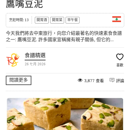
鷹嘴豆泥
烹飪時間: 13
開胃酒
開胃菜
早午餐
今天我們將去中東旅行，向您介紹最著名的快速素食食譜
之一: 鷹嘴豆泥. 許多國家宣稱擁有親子關係, 但它的...
食譜精選
26 七月 2026
喜歡
閱讀更多
3,877 查看
評論