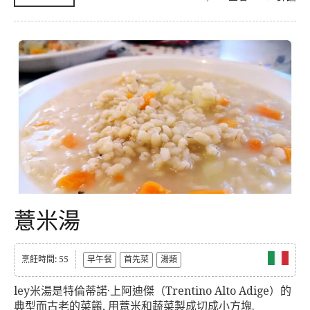
薏米湯
烹飪時間: 55
早午餐
首先菜
湯類
ley米湯是特倫蒂諾·上阿迪傑（Trentino Alto Adige）的
典型而古老的菜餚, 用薏米和蔬菜製成切成小方塊.