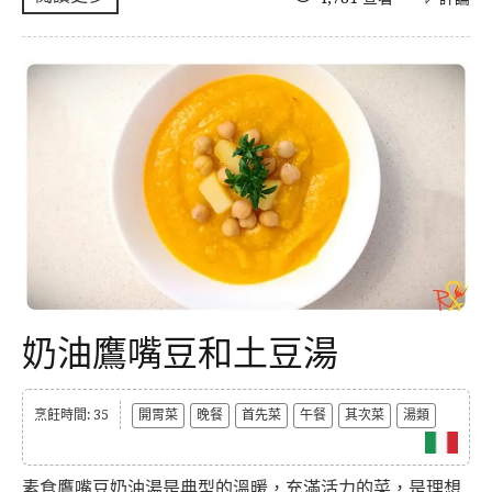
奶油鷹嘴豆和土豆湯
烹飪時間: 35
開胃菜
晚餐
首先菜
午餐
其次菜
湯類
素食鷹嘴豆奶油湯是典型的溫暖，充滿活力的菜，是理想