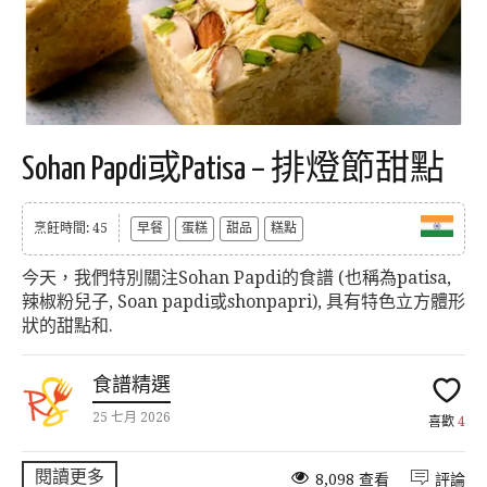
Sohan Papdi或Patisa – 排燈節甜點
烹飪時間: 45
早餐
蛋糕
甜品
糕點
今天，我們特別關注Sohan Papdi的食譜 (也稱為patisa,
辣椒粉兒子, Soan papdi或shonpapri), 具有特色立方體形
狀的甜點和.
食譜精選
25 七月 2026
喜歡
4
閱讀更多
8,098 查看
評論