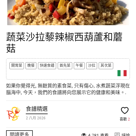
蔬菜沙拉藜辣椒西葫蘆和蘑
菇
開胃菜
晚餐
快速食譜
首先菜
午餐
沙拉
其次菜
如果你覺得光, 無麩質的素食菜, 只有傷心, 水煮蔬菜浮現在
腦海中, 今天，我們的食譜將向您展示它的健康和美味。.
食譜精選
2 八月 2026
喜歡
2
閱讀更多
4,781 查看
評論