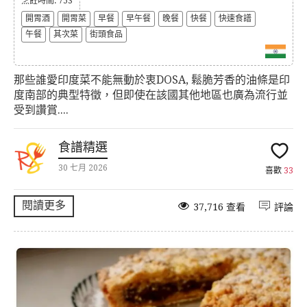
烹飪時間: 753
開胃酒
開胃菜
早餐
早午餐
晚餐
快餐
快速食譜
午餐
其次菜
街頭食品
那些誰愛印度菜不能無動於衷DOSA, 鬆脆芳香的油條是印
度南部的典型特徵，但即使在該國其他地區也廣為流行並
受到讚賞....
食譜精選
30 七月 2026
喜歡
33
閱讀更多
37,716 查看
評論