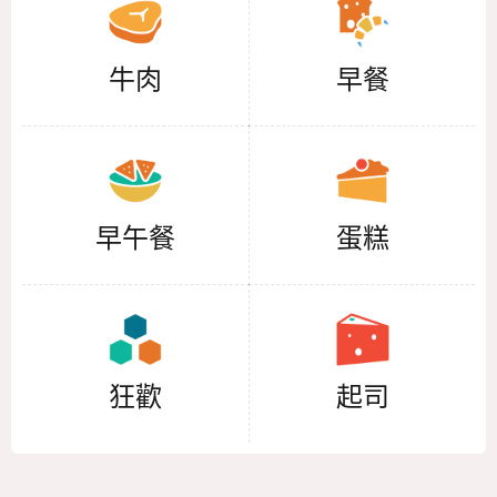
牛肉
早餐
早午餐
蛋糕
狂歡
起司