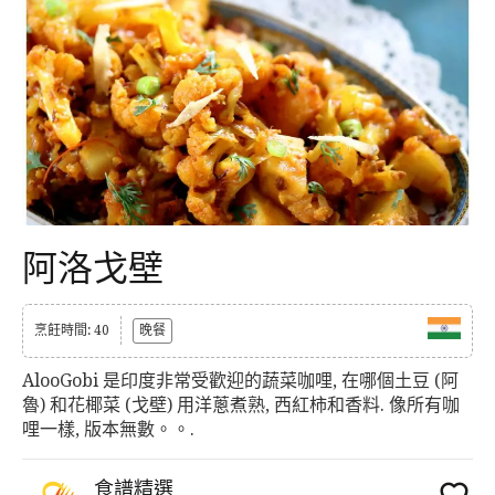
阿洛戈壁
烹飪時間: 40
晚餐
AlooGobi 是印度非常受歡迎的蔬菜咖哩, 在哪個土豆 (阿
魯) 和花椰菜 (戈壁) 用洋蔥煮熟, 西紅柿和香料. 像所有咖
哩一樣, 版本無數。。.
食譜精選