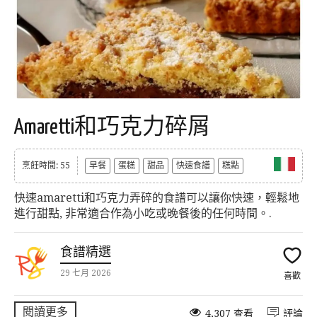
Amaretti和巧克力碎屑
烹飪時間: 55
早餐
蛋糕
甜品
快速食譜
糕點
快速amaretti和巧克力弄碎的食譜可以讓你快速，輕鬆地
進行甜點, 非常適合作為小吃或晚餐後的任何時間。.
食譜精選
29 七月 2026
喜歡
閱讀更多
4,307 查看
評論