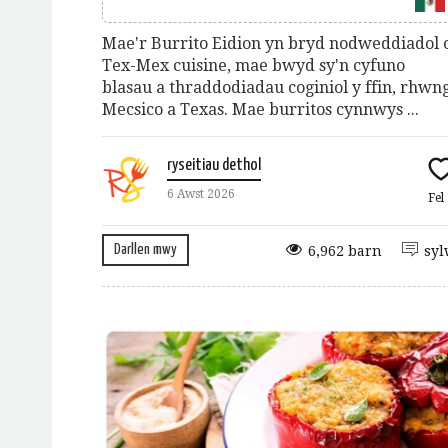
Mae'r Burrito Eidion yn bryd nodweddiadol 
Tex-Mex cuisine, mae bwyd sy'n cyfuno
blasau a thraddodiadau coginiol y ffin, rhwn
Mecsico a Texas. Mae burritos cynnwys ...
ryseitiau dethol
6 Awst 2026
Fel
Darllen mwy
6,962 barn
syl