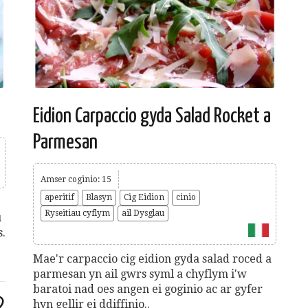
Eidion Carpaccio gyda Salad Rocket a
Parmesan
Amser coginio: 15
aperitif
Blasyn
Cig Eidion
cinio
Ryseitiau cyflym
ail Dysglau
u
.
Mae'r carpaccio cig eidion gyda salad roced a
parmesan yn ail gwrs syml a chyflym i'w
baratoi nad oes angen ei goginio ac ar gyfer
hyn gellir ei ddiffinio..