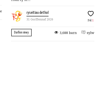
w
ryseitiau dethol
31 Gorffennaf 2026
Fel
1
Darllen mwy
3,688 barn
sylw