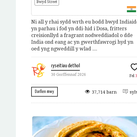
Bwyd Street
Ni all y rhai sydd wrth eu bodd bwyd Indiai
yn parhau i fod yn ddi-hid i Dosa, fritters
creisionllyd a fragrant nodweddiadol o dde
India ond eang ac yn gwerthfawrogi hyd yn
oed yng ngweddill y wlad ....
ryseitiau dethol
30 Gorffennaf 2026
Fel
Darllen mwy
37,714 barn
syl