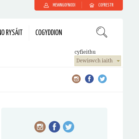
MEWNGOFNODI
COFRESTR
O RYSÁIT
COGYDDION
cyfieithu
Dewiswch iaith