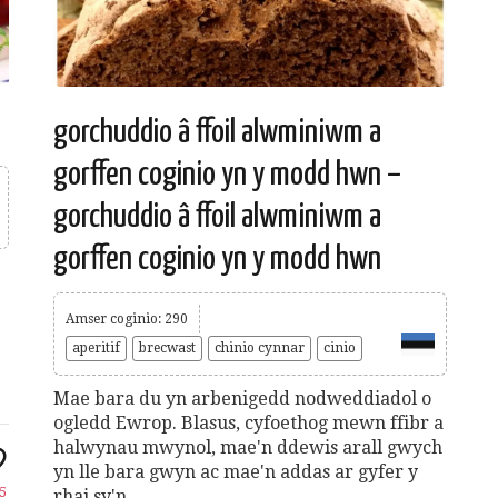
gorchuddio â ffoil alwminiwm a
gorffen coginio yn y modd hwn –
gorchuddio â ffoil alwminiwm a
gorffen coginio yn y modd hwn
Amser coginio: 290
aperitif
brecwast
chinio cynnar
cinio
Mae bara du yn arbenigedd nodweddiadol o
ogledd Ewrop. Blasus, cyfoethog mewn ffibr a
halwynau mwynol, mae'n ddewis arall gwych
yn lle bara gwyn ac mae'n addas ar gyfer y
5
rhai sy'n....