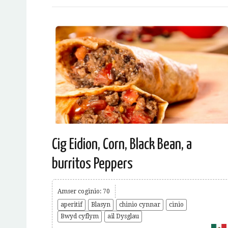
Cig Eidion, Corn, Black Bean, a
burritos Peppers
Amser coginio: 70
aperitif
Blasyn
chinio cynnar
cinio
Bwyd cyflym
ail Dysglau