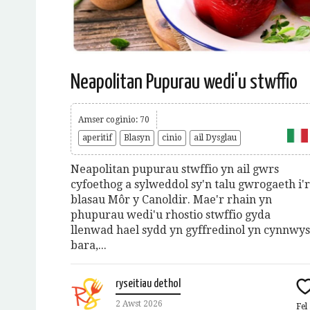
Neapolitan Pupurau wedi'u stwffio
Amser coginio: 70
aperitif
Blasyn
cinio
ail Dysglau
Neapolitan pupurau stwffio yn ail gwrs
cyfoethog a sylweddol sy'n talu gwrogaeth i'r
blasau Môr y Canoldir. Mae'r rhain yn
phupurau wedi'u rhostio stwffio gyda
llenwad hael sydd yn gyffredinol yn cynnwys
bara,...
ryseitiau dethol
2 Awst 2026
Fel