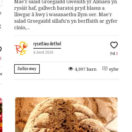
Mae'r salad Groegaidd Gwenith yr Almaen yn
rysáit haf, gallwch baratoi pryd blasus a
o
lliwgar â hwy i wasanaethu llym oer. Mae'r
salad Groegaidd sillafu'n yn berffaith ar gyfer
g
cinio,...
ryseitiau dethol
4 Awst 2026
Fel
3
1
Darllen mwy
4,997 barn
sylw
w