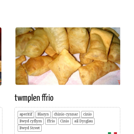
twmplen ffrio
aperitif
Blasyn
chinio cynnar
cinio
Bwyd cyflym
ffrio
Cinio
ail Dysglau
Bwyd Street