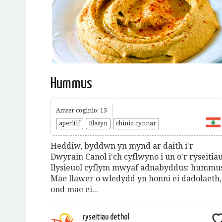
Hummus
Amser coginio: 13
aperitif
Blasyn
chinio cynnar
Heddiw, byddwn yn mynd ar daith i'r
Dwyrain Canol i'ch cyflwyno i un o'r ryseitia
llysieuol cyflym mwyaf adnabyddus: hummus
Mae llawer o wledydd yn honni ei dadolaeth,
ond mae ei...
ryseitiau dethol