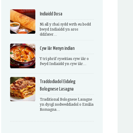
Indiaidd Dosa
Ni all y rhai sydd wrth eu bodd
bwyd Indiaidd yn aros
ddifater…
Cyw Iâr Menyn indian
Y tri phrif ryseitiau cyw iâr o
fwyd Indiaidd yn cyw iâr…
Traddodiadol Eidaleg
Bolognese Lasagna
Traditional Bolognese Lasagne
yn dysgl nodweddiadol o Emilia
Romagna…