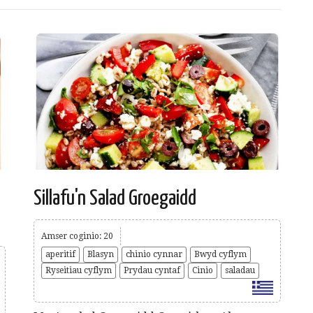
Sillafu'n Salad Groegaidd
Amser coginio: 20
aperitif
Blasyn
chinio cynnar
Bwyd cyflym
Ryseitiau cyflym
Prydau cyntaf
Cinio
saladau