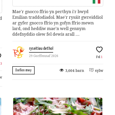
Mae'r gnocco ffrio yn perthyn i'r bwyd
Emilian traddodiadol. Mae'r rysáit gwreiddiol
dd
ar gyfer gnocco ffrio yn gofyn ffrio mewn
lard, ond heddiw mae'n well gennym
ddefnyddio olew fel dewis arall ....
ryseitiau dethol
29 Gorffennaf 2026
Fel
1
33
Darllen mwy
3,664 barn
sylw
w