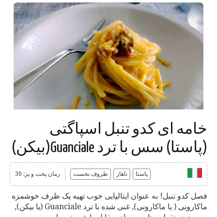
خامه ای کدو تنبل اسپاگتی
(پاستا) سس با ترد Guanciale(بیکن)
پاستا
ناهار
ظروف نخست
زمان پخت و پز: 30
فصل کدو تنبل! به عنوان ایتالیایی خوب تهیه یک ظرف خوشمزه
ماکارونی ( یا ماکارونی), غنی شده با ترد Guanciale (یا بیکن),