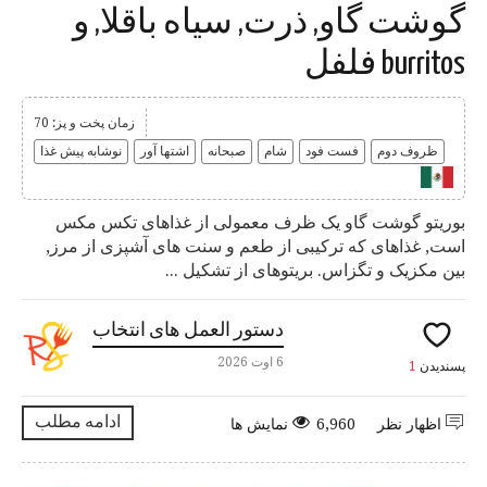
گوشت گاو, ذرت, سیاه باقلا, و
burritos فلفل
زمان پخت و پز: 70
ظروف دوم
فست فود
شام
صبحانه
اشتها آور
نوشابه پیش غذا
بوریتو گوشت گاو یک ظرف معمولی از غذاهای تکس مکس
است, غذاهای که ترکیبی از طعم و سنت های آشپزی از مرز,
بین مکزیک و تگزاس. بریتوهای از تشکیل ...
دستور العمل های انتخاب
6 اوت 2026
پسندیدن
1
ادامه مطلب
اظهار نظر
6,960 نمایش ها