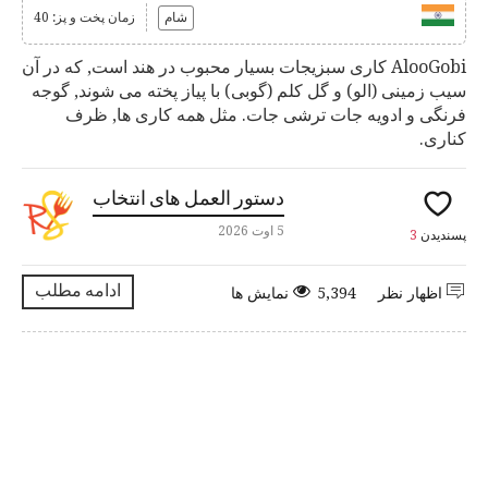
شام
زمان پخت و پز: 40
AlooGobi کاری سبزیجات بسیار محبوب در هند است, که در آن
سیب زمینی (الو) و گل کلم (گوبی) با پیاز پخته می شوند, گوجه
فرنگی و ادویه جات ترشی جات. مثل همه کاری ها, ظرف
کناری.
دستور العمل های انتخاب
5 اوت 2026
پسندیدن
3
ادامه مطلب
اظهار نظر
5,394 نمایش ها