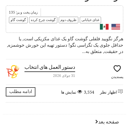
زمان پخت و پز: 135
غذای خیابانی
ظروف دوم
گوشت چرخ كرده
گوشت گاو
هرگز نگویید فلفلی گوشت گاو یک غذای مکزیکی است, یا
حداقل جلوی یک تگزاسی نگو! دستور تهیه این خورش خوشمزه,
در حقیقت, متعلق به...
دستور العمل های انتخاب
31 جولای 2026
پسندیدن
ادامه مطلب
اظهار نظر
3,554 نمایش ها
صفحه بعد