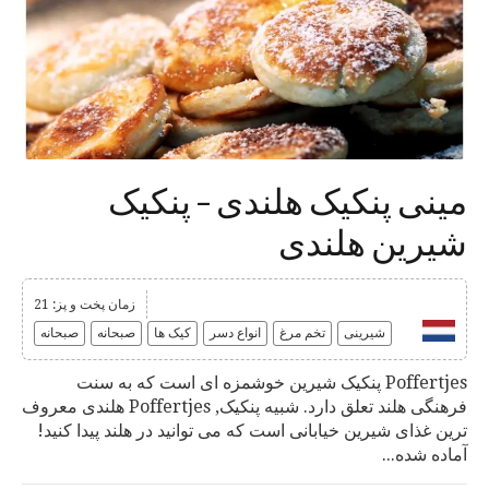
مینی پنکیک هلندی – پنکیک
شیرین هلندی
زمان پخت و پز: 21
شیرینی
تخم مرغ
انواع دسر
کیک ها
صبحانه
صبحانه
Poffertjes پنکیک شیرین خوشمزه ای است که به سنت
فرهنگی هلند تعلق دارد. شبیه پنکیک, Poffertjes هلندی معروف
ترین غذای شیرین خیابانی است که می توانید در هلند پیدا کنید!
آماده شده...