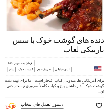
دنده های گوشت خوک با سس
باربیکی لعاب
زمان پخت و پز: 145
غذای خیابانی
ظروف دوم
گوشت خوک
شام
برای آمریکایی ها, میدونی, کباب افتخار است! اما برای تهیه دنده
گوشت خوک آبدار داشتن باغ و کباب کاملاً ضروری نیست, حتی
تو...
دستور العمل های انتخاب