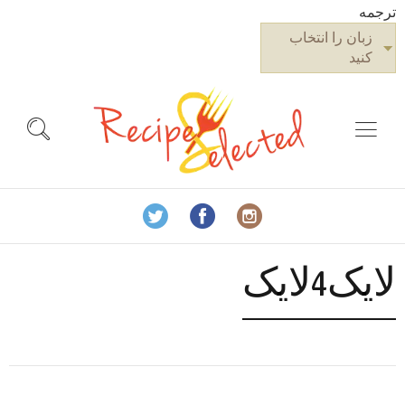
ترجمه
زبان را انتخاب
کنید
لایک4لایک