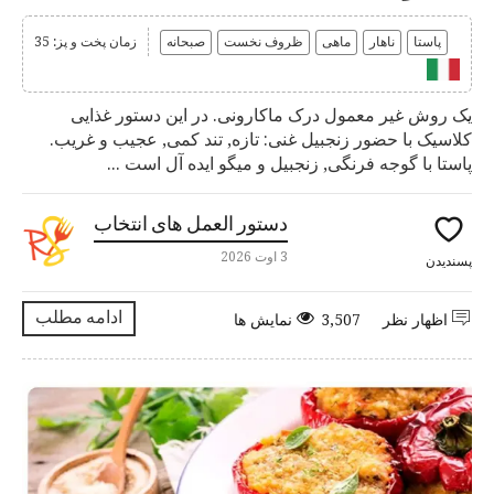
پاستا
ناهار
ماهی
ظروف نخست
صبحانه
زمان پخت و پز: 35
یک روش غیر معمول درک ماکارونی. در این دستور غذایی
کلاسیک با حضور زنجبیل غنی: تازه, تند کمی, عجیب و غریب.
پاستا با گوجه فرنگی, زنجبیل و میگو ایده آل است ...
دستور العمل های انتخاب
3 اوت 2026
پسندیدن
ادامه مطلب
اظهار نظر
3,507 نمایش ها