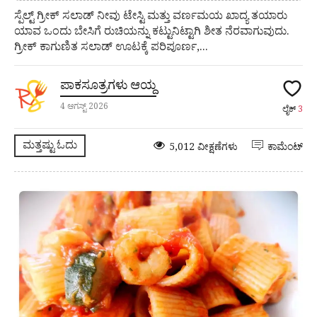
ಸ್ಪೆಲ್ಟ್ ಗ್ರೀಕ್ ಸಲಾಡ್ ನೀವು ಟೇಸ್ಟಿ ಮತ್ತು ವರ್ಣಮಯ ಖಾದ್ಯ ತಯಾರು
ಯಾವ ಒಂದು ಬೇಸಿಗೆ ರುಚಿಯನ್ನು ಕಟ್ಟುನಿಟ್ಟಾಗಿ ಶೀತ ನೆರವಾಗುವುದು.
ಗ್ರೀಕ್ ಕಾಗುಣಿತ ಸಲಾಡ್ ಊಟಕ್ಕೆ ಪರಿಪೂರ್ಣ,...
ಪಾಕಸೂತ್ರಗಳು ಆಯ್ದ
4 ಆಗಸ್ಟ್ 2026
ಲೈಕ್
3
ಮತ್ತಷ್ಟು ಓದು
5,012 ವೀಕ್ಷಣೆಗಳು
ಕಾಮೆಂಟ್