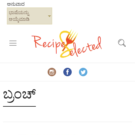
ಅನುವಾದ
ಭಾಷೆಯನ್ನು
ಆಯ್ಕೆಮಾಡಿ
ಬ್ರಂಚ್