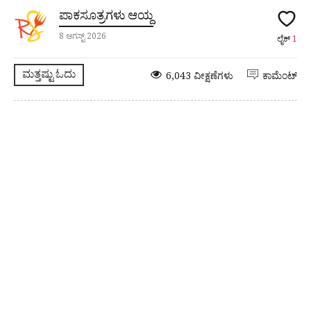
ಪಾಕಸೂತ್ರಗಳು ಆಯ್ದ
8 ಆಗಸ್ಟ್ 2026
ಲೈಕ್
1
ಮತ್ತಷ್ಟು ಓದು
6,043 ವೀಕ್ಷಣೆಗಳು
ಕಾಮೆಂಟ್