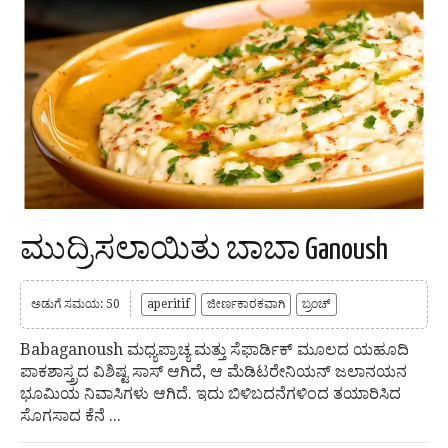
ಮುದ್ರಿಸಲಾಯಿತು ಬಾಬಾ Ganoush
ಅಡುಗೆ ಸಮಯ: 50
aperitif
ಜೀರ್ಣಕಾರಕವಾಗಿ
ಬ್ರಂಚ್
Babaganoush ಮಧ್ಯಪ್ರಾಚ್ಯ ಮತ್ತು ಸೆಫಾರ್ಡಿಕ್ ಮೂಲದ ಯಹೂದಿ
ಪಾಕಶಾಸ್ತ್ರದ ವಿಶಿಷ್ಟ ಸಾಸ್ ಆಗಿದೆ, ಆ ಮೆಡಿಟರೇನಿಯನ್ ಜಲಾನಯನ
ಭೂಮಿಯ ನಿವಾಸಿಗಳು ಆಗಿದೆ. ಇದು ಬಿಳಿಬದನೆಗಳಿಂದ ತಯಾರಿಸಿದ
ಸೊಗಸಾದ ಕೆನೆ ...