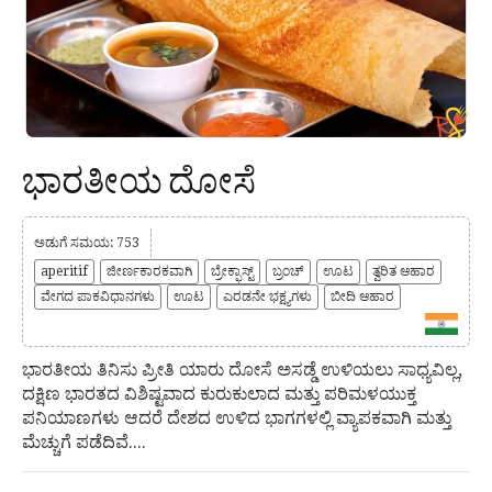
ಭಾರತೀಯ ದೋಸೆ
ಅಡುಗೆ ಸಮಯ: 753
aperitif
ಜೀರ್ಣಕಾರಕವಾಗಿ
ಬ್ರೇಕ್ಫಾಸ್ಟ್
ಬ್ರಂಚ್
ಊಟ
ತ್ವರಿತ ಆಹಾರ
ವೇಗದ ಪಾಕವಿಧಾನಗಳು
ಊಟ
ಎರಡನೇ ಭಕ್ಷ್ಯಗಳು
ಬೀದಿ ಆಹಾರ
ಭಾರತೀಯ ತಿನಿಸು ಪ್ರೀತಿ ಯಾರು ದೋಸೆ ಅಸಡ್ಡೆ ಉಳಿಯಲು ಸಾಧ್ಯವಿಲ್ಲ,
ದಕ್ಷಿಣ ಭಾರತದ ವಿಶಿಷ್ಟವಾದ ಕುರುಕುಲಾದ ಮತ್ತು ಪರಿಮಳಯುಕ್ತ
ಪನಿಯಾಣಗಳು ಆದರೆ ದೇಶದ ಉಳಿದ ಭಾಗಗಳಲ್ಲಿ ವ್ಯಾಪಕವಾಗಿ ಮತ್ತು
ಮೆಚ್ಚುಗೆ ಪಡೆದಿವೆ....