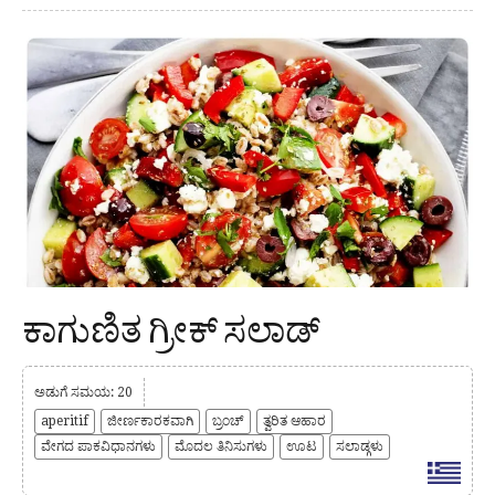
ಕಾಗುಣಿತ ಗ್ರೀಕ್ ಸಲಾಡ್
ಅಡುಗೆ ಸಮಯ: 20
aperitif
ಜೀರ್ಣಕಾರಕವಾಗಿ
ಬ್ರಂಚ್
ತ್ವರಿತ ಆಹಾರ
ವೇಗದ ಪಾಕವಿಧಾನಗಳು
ಮೊದಲ ತಿನಿಸುಗಳು
ಊಟ
ಸಲಾಡ್ಗಳು