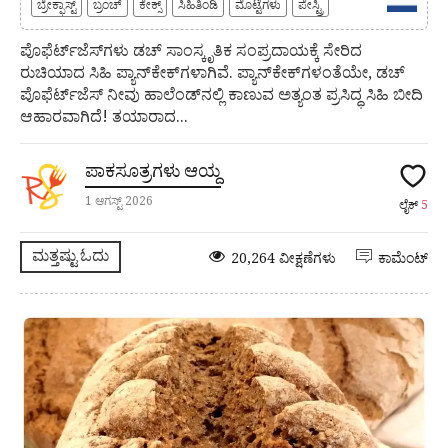
ಬ್ರೇಕ್ಫಾಸ್ಟ್
ಬ್ರಂಚ್
ಕೇಕ್ಸ್
ಸಿಹಿತಿಂಡಿ
ಮೊಟ್ಟೆಗಳು
ಪೇಸ್ಟ್ರಿ
ಪೊಫೆರ್ಟ್‌ಜೆಸ್‌ಗಳು ಡಚ್ ಸಾಂಸ್ಕೃತಿಕ ಸಂಪ್ರದಾಯಕ್ಕೆ ಸೇರಿದ
ರುಚಿಯಾದ ಸಿಹಿ ಪ್ಯಾನ್‌ಕೇಕ್‌ಗಳಾಗಿವೆ. ಪ್ಯಾನ್‌ಕೇಕ್‌ಗಳಂತೆಯೇ, ಡಚ್
ಪೊಫೆರ್ಟ್‌ಜೆಸ್ ನೀವು ಹಾಲೆಂಡ್‌ನಲ್ಲಿ ಕಾಣುವ ಅತ್ಯಂತ ಪ್ರಸಿದ್ಧ ಸಿಹಿ ಬೀದಿ
ಆಹಾರವಾಗಿದೆ! ತಯಾರಾದ...
ಪಾಕಸೂತ್ರಗಳು ಆಯ್ದ
1 ಆಗಸ್ಟ್ 2026
ಲೈಕ್
5
ಮತ್ತಷ್ಟು ಓದು
20,264 ವೀಕ್ಷಣೆಗಳು
ಕಾಮೆಂಟ್