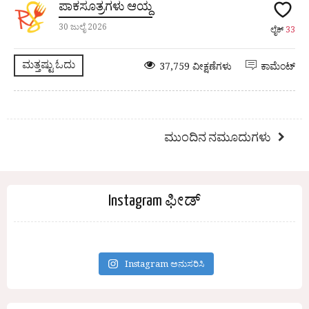
ಪಾಕಸೂತ್ರಗಳು ಆಯ್ದ
30 ಜುಲೈ 2026
ಲೈಕ್
33
ಮತ್ತಷ್ಟು ಓದು
37,759 ವೀಕ್ಷಣೆಗಳು
ಕಾಮೆಂಟ್
ಮುಂದಿನ ನಮೂದುಗಳು
Instagram ಫೀಡ್
Instagram ಅನುಸರಿಸಿ