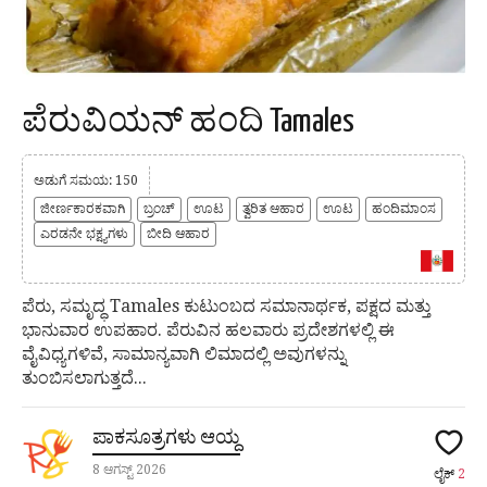
ಪೆರುವಿಯನ್ ಹಂದಿ Tamales
ಅಡುಗೆ ಸಮಯ: 150
ಜೀರ್ಣಕಾರಕವಾಗಿ
ಬ್ರಂಚ್
ಊಟ
ತ್ವರಿತ ಆಹಾರ
ಊಟ
ಹಂದಿಮಾಂಸ
ಎರಡನೇ ಭಕ್ಷ್ಯಗಳು
ಬೀದಿ ಆಹಾರ
ಪೆರು, ಸಮೃದ್ಧ Tamales ಕುಟುಂಬದ ಸಮಾನಾರ್ಥಕ, ಪಕ್ಷದ ಮತ್ತು
ಭಾನುವಾರ ಉಪಹಾರ. ಪೆರುವಿನ ಹಲವಾರು ಪ್ರದೇಶಗಳಲ್ಲಿ ಈ
ವೈವಿಧ್ಯಗಳಿವೆ, ಸಾಮಾನ್ಯವಾಗಿ ಲಿಮಾದಲ್ಲಿ ಅವುಗಳನ್ನು
ತುಂಬಿಸಲಾಗುತ್ತದೆ...
ಪಾಕಸೂತ್ರಗಳು ಆಯ್ದ
8 ಆಗಸ್ಟ್ 2026
ಲೈಕ್
2