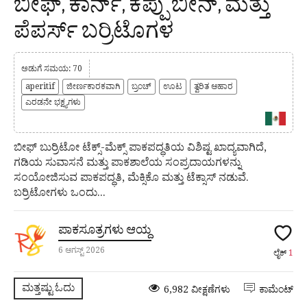
ಬೀಫ್, ಕಾರ್ನ್, ಕಪ್ಪು ಬೀನ್, ಮತ್ತು
ಪೆಪರ್ಸ್ ಬರ್ರಿಟೊಗಳ
ಅಡುಗೆ ಸಮಯ: 70
aperitif
ಜೀರ್ಣಕಾರಕವಾಗಿ
ಬ್ರಂಚ್
ಊಟ
ತ್ವರಿತ ಆಹಾರ
ಎರಡನೇ ಭಕ್ಷ್ಯಗಳು
ಬೀಫ್ ಬುರ್ರಿಟೋ ಟೆಕ್ಸ್-ಮೆಕ್ಸ್ ಪಾಕಪದ್ಧತಿಯ ವಿಶಿಷ್ಟ ಖಾದ್ಯವಾಗಿದೆ,
ಗಡಿಯ ಸುವಾಸನೆ ಮತ್ತು ಪಾಕಶಾಲೆಯ ಸಂಪ್ರದಾಯಗಳನ್ನು
ಸಂಯೋಜಿಸುವ ಪಾಕಪದ್ಧತಿ, ಮೆಕ್ಸಿಕೊ ಮತ್ತು ಟೆಕ್ಸಾಸ್ ನಡುವೆ.
ಬರ್ರಿಟೋಗಳು ಒಂದು...
ಪಾಕಸೂತ್ರಗಳು ಆಯ್ದ
6 ಆಗಸ್ಟ್ 2026
ಲೈಕ್
1
ಮತ್ತಷ್ಟು ಓದು
6,982 ವೀಕ್ಷಣೆಗಳು
ಕಾಮೆಂಟ್