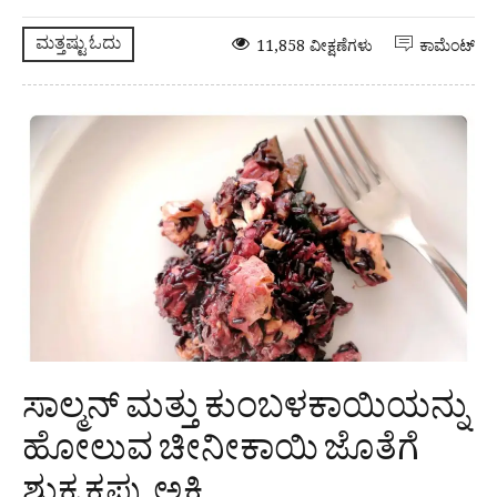
ಮತ್ತಷ್ಟು ಓದು
11,858 ವೀಕ್ಷಣೆಗಳು
ಕಾಮೆಂಟ್
ಸಾಲ್ಮನ್ ಮತ್ತು ಕುಂಬಳಕಾಯಿಯನ್ನು
ಹೋಲುವ ಚೀನೀಕಾಯಿ ಜೊತೆಗೆ
ಶುಕ್ರ ಕಪ್ಪು ಅಕ್ಕಿ