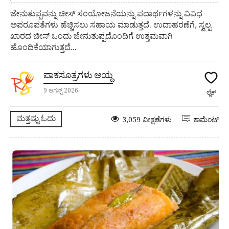
ಜೇನುತುಪ್ಪವನ್ನು ಚೀಸ್ ಸಂಯೋಜನೆಯನ್ನು ಪದಾರ್ಥಗಳನ್ನು ವಿವಿಧ
ಅಪರೂಪತೆಗಳು ಹೆಚ್ಚಿಸಲು ಸಹಾಯ ಮಾಡುತ್ತದೆ. ಉದಾಹರಣೆಗೆ, ಸ್ವಲ್ಪ
ಖಾರದ ಚೀಸ್ ಒಂದು ಜೇನುತುಪ್ಪದೊಂದಿಗೆ ಉತ್ತಮವಾಗಿ
ಹೊಂದಿಕೆಯಾಗುತ್ತದೆ...
ಪಾಕಸೂತ್ರಗಳು ಆಯ್ದ
9 ಆಗಸ್ಟ್ 2026
ಲೈಕ್
ಮತ್ತಷ್ಟು ಓದು
3,059 ವೀಕ್ಷಣೆಗಳು
ಕಾಮೆಂಟ್