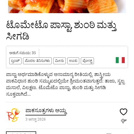
ಟೊಮೇಟೊ ಪಾಸ್ಟಾ, ಶುಂಠಿ ಮತ್ತು
ಸೀಗಡಿ
ಅಡುಗೆ ಸಮಯ: 35
ಬ್ರಂಚ್
ಮೊದಲ ತಿನಿಸುಗಳು
ಮೀನು
ಊಟ
ಪೋಸ್ಟ್
ಪಾಸ್ಟಾ ಅರ್ಥಮಾಡಿಕೊಳ್ಳುವ ಅಸಾಮಾನ್ಯ ರೀತಿಯಲ್ಲಿ. ಶಾಸ್ತ್ರೀಯ
ಪಾಕವಿಧಾನ ಶುಂಠಿ ಸಮ್ಮುಖದಲ್ಲಿಯೇ ಶ್ರೀಮಂತವಾಗುತ್ತದೆ: ತಾಜಾ, ಸ್ವಲ್ಪ
ಮಸಾಲೆ, ವಿಲಕ್ಷಣ. ಟೊಮೆಟೊ ಪಾಸ್ಟಾ, ಶುಂಠಿ ಮತ್ತು ಸೀಗಡಿ
ಸೂಕ್ತವಾಗಿದೆ...
ಪಾಕಸೂತ್ರಗಳು ಆಯ್ದ
3 ಆಗಸ್ಟ್ 2026
ಲೈಕ್