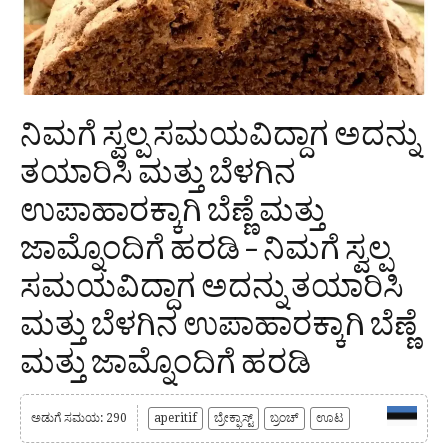
ನಿಮಗೆ ಸ್ವಲ್ಪ ಸಮಯವಿದ್ದಾಗ ಅದನ್ನು
ತಯಾರಿಸಿ ಮತ್ತು ಬೆಳಗಿನ
ಉಪಾಹಾರಕ್ಕಾಗಿ ಬೆಣ್ಣೆ ಮತ್ತು
ಜಾಮ್ನೊಂದಿಗೆ ಹರಡಿ – ನಿಮಗೆ ಸ್ವಲ್ಪ
ಸಮಯವಿದ್ದಾಗ ಅದನ್ನು ತಯಾರಿಸಿ
ಮತ್ತು ಬೆಳಗಿನ ಉಪಾಹಾರಕ್ಕಾಗಿ ಬೆಣ್ಣೆ
ಮತ್ತು ಜಾಮ್ನೊಂದಿಗೆ ಹರಡಿ
ಅಡುಗೆ ಸಮಯ: 290
aperitif
ಬ್ರೇಕ್ಫಾಸ್ಟ್
ಬ್ರಂಚ್
ಊಟ