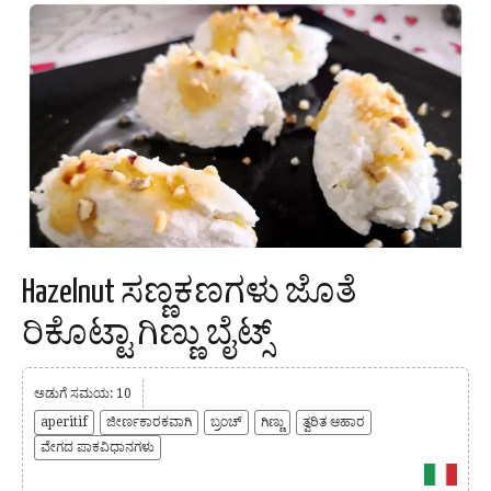
Hazelnut ಸಣ್ಣಕಣಗಳು ಜೊತೆ
ರಿಕೊಟ್ಟಾ ಗಿಣ್ಣು ಬೈಟ್ಸ್
ಅಡುಗೆ ಸಮಯ: 10
aperitif
ಜೀರ್ಣಕಾರಕವಾಗಿ
ಬ್ರಂಚ್
ಗಿಣ್ಣು
ತ್ವರಿತ ಆಹಾರ
ವೇಗದ ಪಾಕವಿಧಾನಗಳು