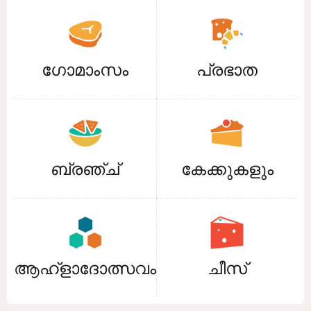
ഗോമാംസം
പ്രഭാത
ബ്രഞ്ച്
കേക്കുകളും
ആഹ്ളാദോത്സവം
ചീസ്