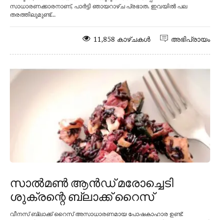
സാധാരണക്കാരനാണ്, പാർട്ടി ഞായറാഴ്ച പ്രഭാത. ഇവയിൽ പല
തരത്തിലുമുണ്ട്...
11,858 കാഴ്ചകൾ
അഭിപ്രായം
സാൽമൺ ആൻഡ് മരോച്ചെടി
ശുക്രന്റെ ബ്ലാക്ക് റൈസ്
വീനസ് ബ്ലാക്ക് റൈസ് അസാധാരണമായ പോഷകാഹാര ഉണ്ട്: