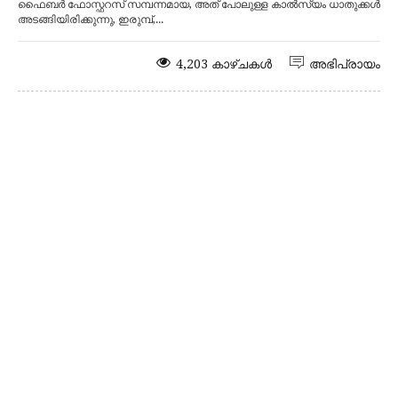
ഫൈബർ ഫോസ്ഫറസ് സമ്പന്നമായ, അത് പോലുള്ള കാൽസ്യം ധാതുക്കൾ
അടങ്ങിയിരിക്കുന്നു, ഇരുമ്പ്,...
4,203 കാഴ്ചകൾ
അഭിപ്രായം