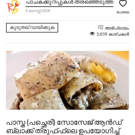
പാചകക്കുറിപ്പുകൾ തിരഞ്ഞെടുത്ത
9 ഓഗസ്റ്റ് 2026
പോലെ
കൂടുതല് വായിക്കുക
അഭിപ്രായം
3,059 കാഴ്ചകൾ
പാസ്ത (പച്ഛെരി) സോസേജ് ആൻഡ്
ബ്ലാക്ക് ത്രുഫ്ഫ്ലെ ഉപയോഗിച്ച്