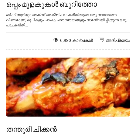
ഒപ്പം മുളകുകൾ ബുറിത്തോ
ബീഫ് ബുറിറ്റോ ടെക്സ്-മെക്സ് പാചകരീതിയുടെ ഒരു സാധാരണ
വിഭവമാണ്, രുചികളും പാചക പാരമ്പര്യങ്ങളും സമന്വയിപ്പിക്കുന്ന ഒരു
പാചകരീതി...
6,980 കാഴ്ചകൾ
അഭിപ്രായം
തന്തൂരി ചിക്കൻ