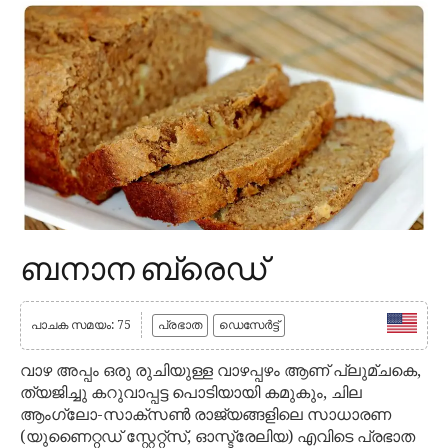
ബനാന ബ്രെഡ്
പാചക സമയം: 75
പ്രഭാത
ഡെസേർട്ട്
വാഴ അപ്പം ഒരു രുചിയുള്ള വാഴപ്പഴം ആണ് പ്ലുമ്ചകെ,
ത്യജിച്ചു കറുവാപ്പട്ട പൊടിയായി കമുകും, ചില
ആംഗ്ലോ-സാക്സൺ രാജ്യങ്ങളിലെ സാധാരണ
(യുണൈറ്റഡ് സ്റ്റേറ്റ്സ്, ഓസ്ട്രേലിയ) എവിടെ പ്രഭാത