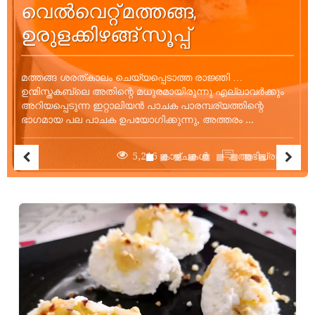
വെൽവെറ്റ് മത്തങ്ങ,
ഉരുളക്കിഴങ്ങ് സൂപ്പ്
മത്തങ്ങ ശരത്കാലം ചെയ്യപ്പെടാത്ത രാജ്ഞി …
ഉന്മിസ്തകബ്ലെ അതിന്റെ മധുരമായിരുന്നു എല്ലാവർക്കും
അറിയപ്പെടുന്ന ഇറ്റാലിയൻ പാചക പാരമ്പര്യത്തിന്റെ
ഭാഗമായ പല പാചക ഉപയോഗിക്കുന്നു, അത്തരം ...
5,216 കാഴ്ചകൾ
അഭിപ്രായം