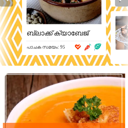
മി
(കുങ
അന
ബ്ലാക്ക് ക്യാബേജ്
ഇറ്റാലിയൻ ടസ്കാൻ
പാചക സമയം: 95
സൂപ്പ്