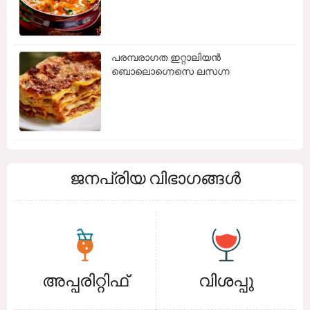
പരമ്പരാഗത ഇറ്റാലിയൻ
ബൊലൊഗ്നെസെ ലസഗ്ന
ജനപ്രിയ വിഭാഗങ്ങൾ
അപ്പരിറ്റിഫ്
വിശപ്പു