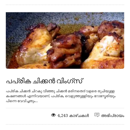
പപ്രിക ചിക്കൻ വിംഗ്സ്
പപ്രിക ചിക്കൻ ചിറകു വീഞ്ഞു ചിക്കൻ മരിനതെദ് വളരെ രുചിയുള്ള
കഷണങ്ങൾ എന്നിവയാണ്, പപ്രിക, വെളുത്തുള്ളിയും റോസ്മേരിയും
പിന്നെ വേവിച്ചതും...
4,243 കാഴ്ചകൾ
അഭിപ്രായം