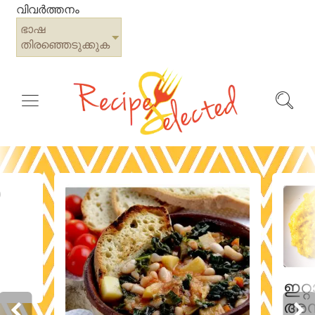
വിവർത്തനം
ഭാഷ
തിരഞ്ഞെടുക്കുക
ൾ
ഇറ്
അന