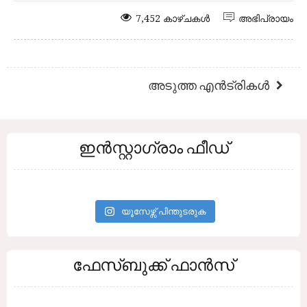
7,452 കാഴ്ചകൾ
അഭിപ്രായം
അടുത്ത എൻട്രികൾ
ഇൻസ്റ്റാഗ്രാം ഫീഡ്
യൂസേഴ്സ് പിന്തുടരുക
ഫേസ്ബുക്ക് ഫാൻസ്