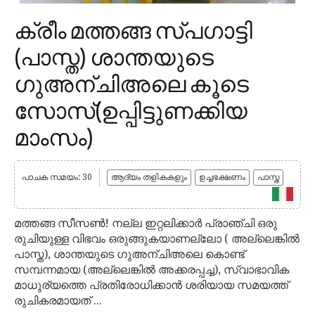
ക്രീം മത്തങ്ങ സ്പഗാട്ടി
(പാസ്ത) ശാന്തയുടെ
ഗുഅന്ചിഅലെ കൂടെ
സോസ്(ഉപ്പിട്ടുണക്കിയ
മാംസം)
പാചക സമയം: 30
ആദ്യം തളികകളും
ഉച്ചഭക്ഷണം
പാസ്ത
മത്തങ്ങ സീസൺ! നല്ല ഇറ്റലിക്കാർ പ്രാഞ്ചി ഒരു
രുചിയുള്ള വിഭവം ഒരുങ്ങുകയാണല്ലോ ( അല്ലെങ്കിൽ
പാസ്ത), ശാന്തയുടെ ഗുഅന്ചിഅലെ കൊണ്ട്
സമ്പന്നമായ (അല്ലെങ്കിൽ അക്കരപ്പച്ച), സ്വാഭാവിക
മാധുര്യത്തെ പ്രതിരോധിക്കാൻ ശരിയായ സമയത്ത്
രുചികരമായത് ...