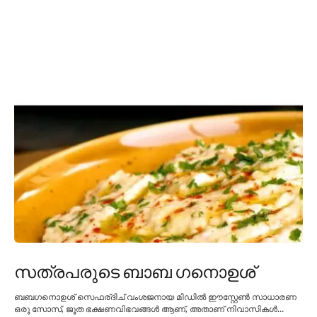
സത്രപരുടെ ബാബ ഗനൊഉശ്
ബബഗനൊഉശ് സെഫര്ദിച് വംശജനായ മിഡിൽ ഈസ്റ്റേൺ സാധാരണ
ഒരു സോസ്, ജൂത ഭക്ഷണവിഭവങ്ങൾ ആണ്, അതാണ് നിവാസികൾ...