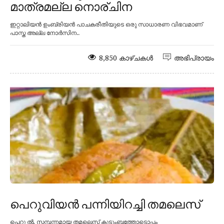
മാത്രമല്ല നൊര്ചിന
ഇറ്റാലിയൻ ഉംബ്രിയൻ പാചകരീതിയുടെ ഒരു സാധാരണ വിഭവമാണ്
പാസ്ത അല്ല നോർസിന..
8,850 കാഴ്ചകൾ
അഭിപ്രായം
പെറുവിയൻ പന്നിയിറച്ചി തമലെസ്
പെറു ൽ, സമ്പന്നമായ തമലെസ് കുടുംബത്തോടൊപ്പം