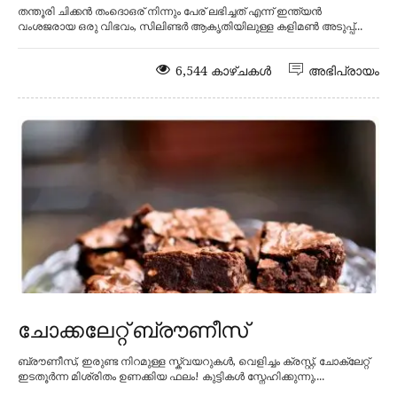
തന്തൂരി ചിക്കൻ തംദൊഒര് നിന്നും പേര് ലഭിച്ചത് എന്ന് ഇന്ത്യൻ
വംശജരായ ഒരു വിഭവം, സിലിണ്ടർ ആകൃതിയിലുള്ള കളിമൺ അടുപ്പ്...
6,544 കാഴ്ചകൾ
അഭിപ്രായം
ചോക്കലേറ്റ് ബ്രൗണീസ്
ബ്രൗണീസ്, ഇരുണ്ട നിറമുള്ള സ്ക്വയറുകൾ, വെളിച്ചം ക്രസ്റ്റ്, ചോക്ലേറ്റ്
ഇടതൂർന്ന മിശ്രിതം ഉണക്കിയ ഫലം! കുട്ടികൾ സ്നേഹിക്കുന്നു,...